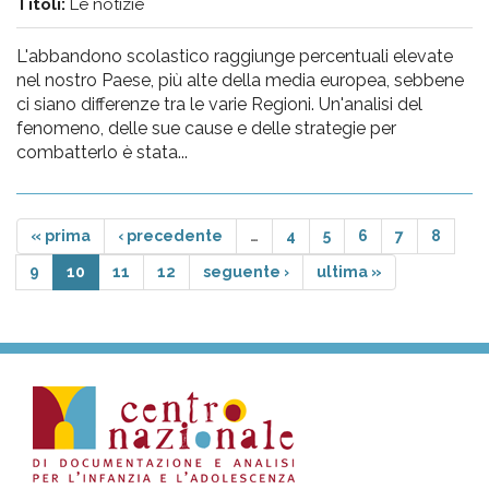
Titoli:
Le notizie
L'abbandono scolastico raggiunge percentuali elevate
nel nostro Paese, più alte della media europea, sebbene
ci siano differenze tra le varie Regioni. Un'analisi del
fenomeno, delle sue cause e delle strategie per
combatterlo è stata...
« prima
‹ precedente
…
4
5
6
7
8
9
10
11
12
seguente ›
ultima »