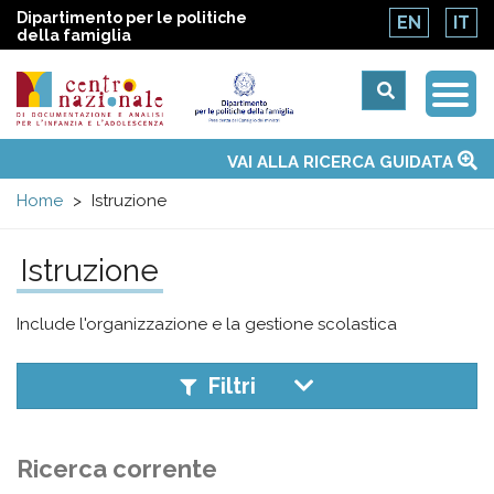
Dipartimento per le politiche
EN
IT
della famiglia
Togg
Centro
Navi
Main
VAI ALLA RICERCA GUIDATA
Chi siamo
Osservatori nazionali
Siti d'interesse
Notizie
Eventi
Contatti
Temi
Attività
Convenzione ONU
menu
nazionale
Home
Istruzione
di
Istruzione
Documentazione
Include l'organizzazione e la gestione scolastica
e
Filtri
analisi
Ricerca corrente