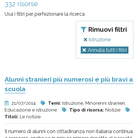
pr
332 risorse
l'infanzia
Usa i filtri per perfezionare la ricerca
e
Rimuovi filtri
Istruzione
l'adolescenza
Annulla tutti i filtri
Alunni stranieri più numerosi e più bravi a
scuola
21/07/2014
Temi:
Istruzione, Minorenni stranieri,
Educazione e istruzione
Tipo di risorsa:
Notizie
Titoli:
Le notizie
Il numero di alunni con cittadinanza non italiana continua