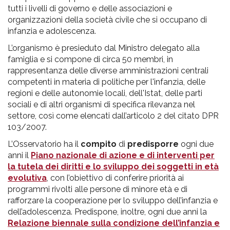
pr
tutti i livelli di governo e delle associazioni e
l'infanzia
organizzazioni della società civile che si occupano di
infanzia e adolescenza.
e
L’organismo è presieduto dal Ministro delegato alla
famiglia e si compone di circa 50 membri, in
rappresentanza delle diverse amministrazioni centrali
l'adolescenza
competenti in materia di politiche per l'infanzia, delle
regioni e delle autonomie locali, dell'Istat, delle parti
sociali e di altri organismi di specifica rilevanza nel
settore, così come elencati dall’articolo 2 del citato DPR
103/2007.
L’Osservatorio ha il
compito
di
predisporre
ogni due
anni il
Piano nazionale di azione e di interventi per
la tutela dei diritti e lo sviluppo dei soggetti in età
evolutiva
, con l’obiettivo di conferire priorità ai
programmi rivolti alle persone di minore età e di
rafforzare la cooperazione per lo sviluppo dell’infanzia e
dell’adolescenza. Predispone, inoltre, ogni due anni la
Relazione biennale sulla condizione dell’infanzia e