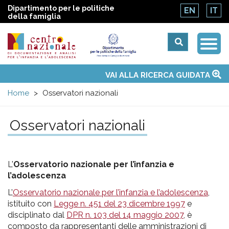
Dipartimento per le politiche
EN
IT
della famiglia
Togg
Centro
Navi
Main
VAI ALLA RICERCA GUIDATA
Chi siamo
Osservatori nazionali
Siti d'interesse
Notizie
Eventi
Contatti
Temi
Attività
Convenzione ONU
menu
nazionale
Home
Osservatori nazionali
di
Osservatori nazionali
Documentazione
L'
Osservatorio nazionale per l’infanzia e
e
l’adolescenza
L’
Osservatorio nazionale per l’infanzia e l’adolescenza
,
analisi
istituito con
Legge n. 451 del 23 dicembre 1997
e
disciplinato dal
DPR n. 103 del 14 maggio 2007
, è
composto da rappresentanti delle amministrazioni di