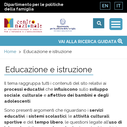
Dipartimento per le politiche
EN
IT
della famiglia
Togg
Centro
Navi
Main
VAI ALLA RICERCA GUIDATA
Chi siamo
Osservatori nazionali
Siti d'interesse
Notizie
Eventi
Contatti
Temi
Attività
Convenzione ONU
menu
nazionale
Home
Educazione e istruzione
di
Educazione e istruzione
Documentazione
Il tema raggruppa tutti i contenuti del sito relativi ai
processi educativi
che
influiscono
sullo
sviluppo
e
sociale
,
culturale
e
affettivo dei bambini e degli
adolescenti
.
analisi
Sono presenti argomenti che riguardano i
servizi
educativi
, i
sistemi scolastici
, le
attività culturali
,
sportive
e del
tempo libero
, le questioni legate all’
uso di