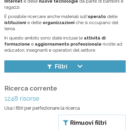
pr
Internet
e delle
nuove tecnologie
da parte di bambini e
ragazzi.
l'infanzia
È possibile ricercare anche materiali sull'
operato
delle
istituzioni
e delle
organizzazioni
che si occupano del
e
tema.
In questo ambito sono state incluse le
attività di
l'adolescenza
formazione
e
aggiornamento professionale
rivolte ad
educatori, insegnanti e operatori del settore.
Filtri
Ricerca corrente
1248 risorse
Usa i filtri per perfezionare la ricerca
Rimuovi filtri