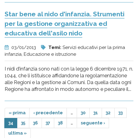
Star bene al nido d'infanzia. Strumenti
per la gestione organizzativa ed
educativa dell'asilo nido
03/01/2013
Temi:
Servizi educativi per la prima
infanzia, Educazione e istruzione
I nidi d’infanzia sono nati con la legge 6 dicembre 1971, n.
1044, che li istituisce affidandone la regolamentazione
alle Regioni e la gestione ai Comuni. Da quella data ogni
Regione ha affrontato in modo autonomo e peculiare il...
« prima
‹ precedente
…
30
31
32
33
34
35
36
37
38
…
seguente ›
ultima »