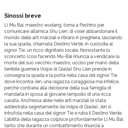
pr
l'infanzia
Sinossi breve
Li Mu Bai, maestro wudang, torna a Pechino per
e
comunicare all’amica Shu Lien, di voler abbandonare il
mondo delle arti marziali e ritirarsi in preghiera, lasciando
l'adolescenza
la sua spada, chiamata Destino Verde, in custodia al
signor Tie, un ricco dignitario locale. Nonostante lo
sconcerto (così facendo Mu-Bai rinuncia a vendicare la
morte del suo vecchio maestro, ucciso per mano della
terribile guerriera Volpe di Giada) Shu Lien prende in
consegna la spada e la porta nella casa del signor Tie,
dove incontra Jen, una ragazza coraggiosa ma infelice,
perché contraria alla decisione della sua famiglia di
mandarla in sposa al giovane rampollo di una ricca
casata. Anch’essa abile nelle arti marziali (è stata
addestrata segretamente da Volpe di Giada), Jen si
intrufola nella casa del signor Tie e ruba il Destino Verde.
L’abilità della ragazza colpisce profondamente Li Mu Bai,
tanto che durante un combattimento rinuncia a