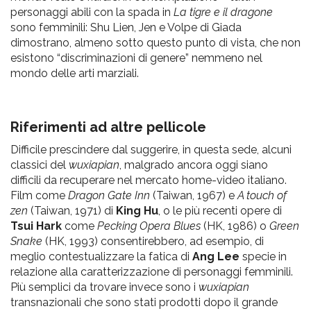
personaggi abili con la spada in
La tigre e il dragone
sono femminili: Shu Lien, Jen e Volpe di Giada
dimostrano, almeno sotto questo punto di vista, che non
esistono “discriminazioni di genere” nemmeno nel
mondo delle arti marziali.
Riferimenti ad altre pellicole
Difficile prescindere dal suggerire, in questa sede, alcuni
classici del
wuxiapian
, malgrado ancora oggi siano
difficili da recuperare nel mercato home-video italiano.
Film come
Dragon Gate Inn
(Taiwan, 1967) e
A touch of
zen
(Taiwan, 1971) di
King Hu
, o le più recenti opere di
Tsui Hark
come
Pecking Opera Blues
(HK, 1986) o
Green
Snake
(HK, 1993) consentirebbero, ad esempio, di
meglio contestualizzare la fatica di
Ang Lee
specie in
relazione alla caratterizzazione di personaggi femminili.
Più semplici da trovare invece sono i
wuxiapian
transnazionali che sono stati prodotti dopo il grande