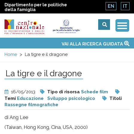
Dipartimento per le politiche
EN
IT
della famiglia
Togg
Centro
Navi
Main
VAI ALLA RICERCA GUIDATA
Chi siamo
Osservatori nazionali
Siti d'interesse
Notizie
Eventi
Contatti
Temi
Attività
Convenzione ONU
menu
nazionale
Home
La tigre e il dragone
di
La tigre e il dragone
Documentazione
16/05/2013
Tipo di risorsa
Schede film
e
Temi
Educazione
Sviluppo psicologico
Titoli
Rassegne filmografiche
analisi
di Ang Lee
(Taiwan, Hong Kong, Cina, USA, 2000)