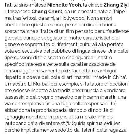
fat
, la sino-malese
Michelle Yeoh
, la cinese
Zhang Ziyi
,
il taiwanese
Chang Chen
), da un cineasta nato a Taipei
ma trasferitosi, da anni, a Hollywood. Non sembri
aneddotico questo elenco, perché ci dice, in buona
sostanza, che si tratta di un film pensato per un’audience
globale, dunque spogliato di molte caratteristiche di
genere e soprattutto di riferimenti culturali alla portata
sola ed esclusiva del pubblico di lingua cinese. Una delle
ripercussioni di tale scelta e che riguarda il nostro
specifico interesse verte sulla caratterizzazione dei
personaggi, decisamente più sfaccettati e ambigui
rispetto a coeve pellicole di arti marziali “Made in China”.
Il maestro Li Mu-bai, per esempio, si fa latore di decisioni
eterodosse rispetto alla tradizione: rinuncia a vendicare
l’assassinio del proprio maestro per incamminarsi in una
via contemplativa (in una fuga dalle responsabilità);
abbandona la propria spada, simbolo di nobiltà di
lignaggio nonché di irreprensibilità morale; infine si
‘autocandida’ a diventare
shifu
(guida spirituale)di Jen
perché implicitamente sedotto dai talenti della ragazza.