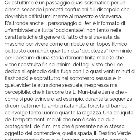
Quest’ultimo è un passaggio quasi scismatico per un
cinese: secondo i precetti confuciani è il discepolo che
dovrebbe offrirsi umilmente al maestro e viceversa.
D’altronde anche il personaggio di Jen è informato di
un’ambivalenza tutta “occidentale”: non tanto nelle
caratteristiche di genere (il fatto che si travesta da
maschio per vivere come un ribelle è un topos filmico
piuttosto comune), quanto nella “debolezza” femminile
per i postumi di una storia d’amore finita male (e che
viene ricostruita fin nei minimi dettagli visto che Lee
dedica all’episodio della fuga con Lo quasi venti minuti di
flashback) e soprattutto nel sottotesto sessuale, in
quell’evidente attrazione sessuale, inespressa ma
percepibile, che intercorre tra Li Mun-bai e Jen e che -
come si può evincere, ad esempio, durante la sequenza
di combattimento ambientata nella foresta di bambù –
coinvolge tanto l’uomo quanto la ragazza. Una obliquità
dei temperamenti morali che non è solo dei due
protagonisti del film, ma che è presente nello stesso
oggetto del contendere, quella spada, il ‘Destino Verde’,