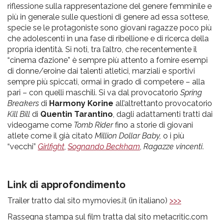
riflessione sulla rappresentazione del genere femminile e
più in generale sulle questioni di genere ad essa sottese,
specie se le protagoniste sono giovani ragazze poco più
che adolescenti in una fase di ribellione e di ricerca della
propria identità. Si noti, tra l’altro, che recentemente il
“cinema d’azione” è sempre più attento a fornire esempi
di donne/eroine dai talenti atletici, marziali e sportivi
sempre più spiccati, ormai in grado di competere – alla
pari – con quelli maschili. Si va dal provocatorio
Spring
Breakers
di
Harmony Korine
all’altrettanto provocatorio
Kill Bill
di
Quentin Tarantino
, dagli adattamenti tratti dai
videogame come
Tomb Rider
fino a storie di giovani
atlete come il già citato
Million Dollar Baby,
o i più
“vecchi”
Girlfight
,
Sognando Beckham
,
Ragazze vincenti
.
Link di approfondimento
Trailer tratto dal sito mymovies.it (in italiano)
>>>
Rassegna stampa sul film tratta dal sito metacritic.com