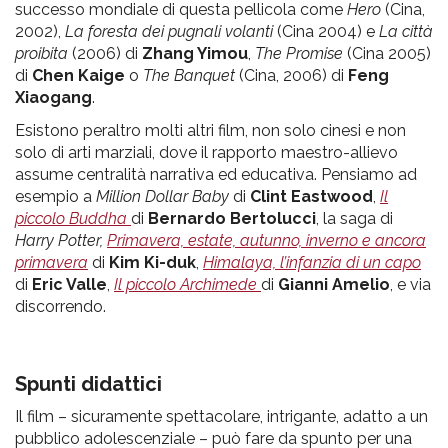
successo mondiale di questa pellicola come
Hero
(Cina,
2002),
La foresta dei pugnali volanti
(Cina 2004) e
La città
proibita
(2006) di
Zhang Yimou
,
The Promise
(Cina 2005)
di
Chen Kaige
o
The Banquet
(Cina, 2006) di
Feng
Xiaogang
.
Esistono peraltro molti altri film, non solo cinesi e non
solo di arti marziali, dove il rapporto maestro-allievo
assume centralità narrativa ed educativa. Pensiamo ad
esempio a
Million Dollar Baby
di
Clint Eastwood
,
Il
piccolo Buddha
di
Bernardo Bertolucci
, la saga di
Harry Potter,
Primavera, estate, autunno, inverno e ancora
primavera
di
Kim Ki-duk
,
Himalaya, l’infanzia di un capo
di
Eric Valle
,
Il piccolo Archimede
di
Gianni Amelio
, e via
discorrendo.
Spunti didattici
Il film – sicuramente spettacolare, intrigante, adatto a un
pubblico adolescenziale – può fare da spunto per una