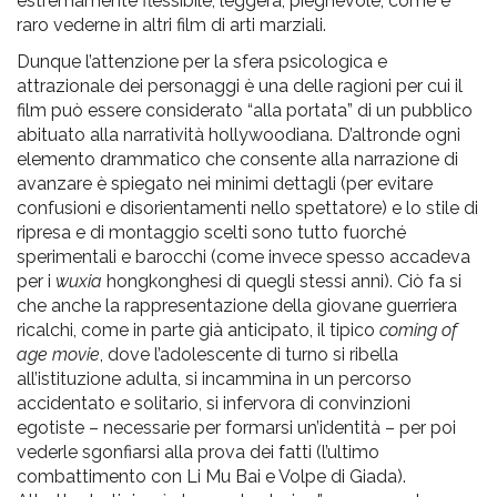
estremamente flessibile, leggera, pieghevole, come è
raro vederne in altri film di arti marziali.
Dunque l’attenzione per la sfera psicologica e
attrazionale dei personaggi è una delle ragioni per cui il
film può essere considerato “alla portata” di un pubblico
abituato alla narratività hollywoodiana. D’altronde ogni
elemento drammatico che consente alla narrazione di
avanzare è spiegato nei minimi dettagli (per evitare
confusioni e disorientamenti nello spettatore) e lo stile di
ripresa e di montaggio scelti sono tutto fuorché
sperimentali e barocchi (come invece spesso accadeva
per i
wuxia
hongkonghesi di quegli stessi anni). Ciò fa si
che anche la rappresentazione della giovane guerriera
ricalchi, come in parte già anticipato, il tipico
coming of
age movie
, dove l’adolescente di turno si ribella
all’istituzione adulta, si incammina in un percorso
accidentato e solitario, si infervora di convinzioni
egotiste – necessarie per formarsi un’identità – per poi
vederle sgonfiarsi alla prova dei fatti (l’ultimo
combattimento con Li Mu Bai e Volpe di Giada).