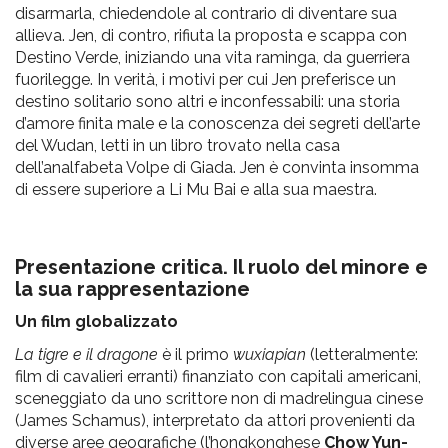
disarmarla, chiedendole al contrario di diventare sua
allieva. Jen, di contro, rifiuta la proposta e scappa con
Destino Verde, iniziando una vita raminga, da guerriera
fuorilegge. In verità, i motivi per cui Jen preferisce un
destino solitario sono altri e inconfessabili: una storia
d’amore finita male e la conoscenza dei segreti dell’arte
del Wudan, letti in un libro trovato nella casa
dell’analfabeta Volpe di Giada. Jen è convinta insomma
di essere superiore a Li Mu Bai e alla sua maestra.
Presentazione critica. Il ruolo del minore e
la sua rappresentazione
Un film globalizzato
La tigre e il dragone
è il primo
wuxiapian
(letteralmente:
film di cavalieri erranti) finanziato con capitali americani,
sceneggiato da uno scrittore non di madrelingua cinese
(James Schamus), interpretato da attori provenienti da
diverse aree geografiche (l’hongkonghese
Chow Yun-