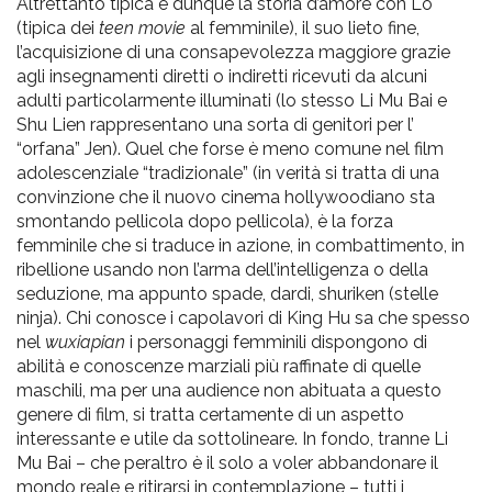
Altrettanto tipica è dunque la storia d’amore con Lo
(tipica dei
teen movie
al femminile), il suo lieto fine,
l’acquisizione di una consapevolezza maggiore grazie
agli insegnamenti diretti o indiretti ricevuti da alcuni
adulti particolarmente illuminati (lo stesso Li Mu Bai e
Shu Lien rappresentano una sorta di genitori per l’
“orfana” Jen). Quel che forse è meno comune nel film
adolescenziale “tradizionale” (in verità si tratta di una
convinzione che il nuovo cinema hollywoodiano sta
smontando pellicola dopo pellicola), è la forza
femminile che si traduce in azione, in combattimento, in
ribellione usando non l’arma dell’intelligenza o della
seduzione, ma appunto spade, dardi, shuriken (stelle
ninja). Chi conosce i capolavori di King Hu sa che spesso
nel
wuxiapian
i personaggi femminili dispongono di
abilità e conoscenze marziali più raffinate di quelle
maschili, ma per una audience non abituata a questo
genere di film, si tratta certamente di un aspetto
interessante e utile da sottolineare. In fondo, tranne Li
Mu Bai – che peraltro è il solo a voler abbandonare il
mondo reale e ritirarsi in contemplazione – tutti i