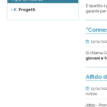
È ripartito 
-
Progetti
garante per l
“Connes
13/11/20
Si chiama
Co
giovani e f
Affido d
13/11/20
notizie
Affido - Pro