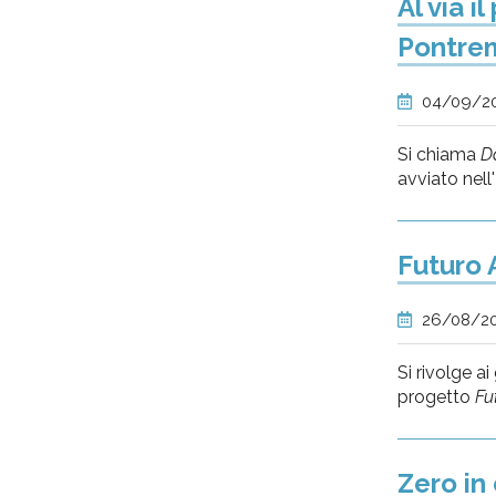
Al via i
Pontre
04/09/2
Si chiama
Da
avviato nell
Futuro 
26/08/2
Si rivolge ai
progetto
Fu
Zero in