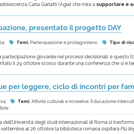
 l’adolescenza Carla Garlatti (Agia) che mira a
supportare e a
pazione, presentato il progetto DAY
024
Temi:
Partecipazione e protagonismo
Tipo di ris
a partecipazione giovanile nei processi decisionali: è questo l
entato il 29 ottobre scorso durante una conferenza che si è te
ue per leggere, ciclo di incontri per fa
024
Temi:
Attività culturali e ricreative, Educazione intercu
tizie
a dell’Università degli studi internazionali di Roma si trasforma
6 settembre al 26 ottobre la biblioteca romana ospiterà
Più li