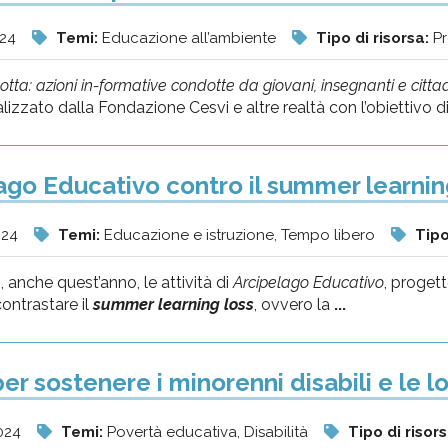
024
Temi:
Educazione all’ambiente
Tipo di risorsa:
Pr
otta: azioni in-formative condotte da giovani, insegnanti e citt
lizzato dalla Fondazione Cesvi e altre realtà con l’obiettivo d
ago Educativo contro il summer learnin
024
Temi:
Educazione e istruzione, Tempo libero
Tipo
anche quest’anno, le attività di
Arcipelago Educativo
, proget
contrastare il
summer learning loss
, ovvero la
...
er sostenere i minorenni disabili e le l
024
Temi:
Povertà educativa, Disabilità
Tipo di risor