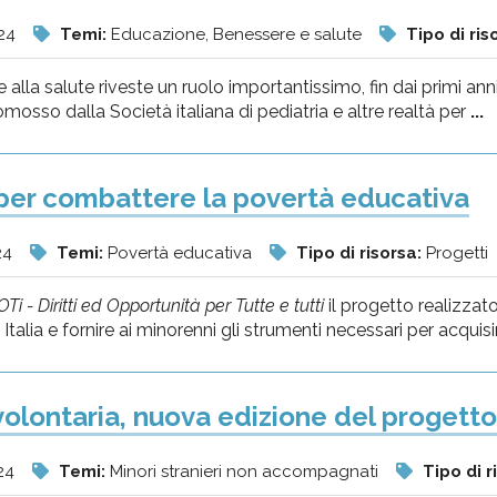
24
Temi:
Educazione, Benessere e salute
Tipo di ris
 alla salute riveste un ruolo importantissimo, fin dai primi anni
omosso dalla Società italiana di pediatria e altre realtà per
...
per combattere la povertà educativa
24
Temi:
Povertà educativa
Tipo di risorsa:
Progetti
Ti - Diritti ed Opportunità per Tutte e tutti
il progetto realizzat
 Italia e fornire ai minorenni gli strumenti necessari per acquis
volontaria, nuova edizione del progetto
24
Temi:
Minori stranieri non accompagnati
Tipo di r