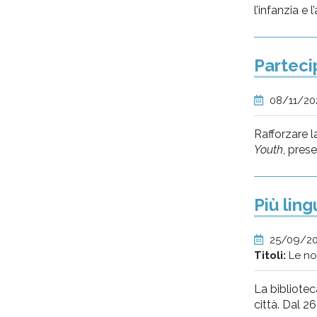
l’infanzia e
Parteci
08/11/2
Rafforzare l
Youth
, pres
Più ling
25/09/2
Titoli:
Le no
La bibliotec
città. Dal 2