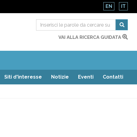
EN
IT
VAI ALLA RICERCA GUIDATA
Siti d'interesse
Notizie
Eventi
Contatti