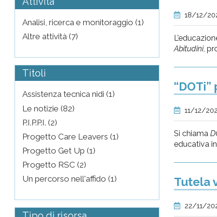
Attività
18/12/20
Analisi, ricerca e monitoraggio (1)
Altre attività (7)
L’educazione
Abitudini
, pr
Titoli
“DOTi” 
Assistenza tecnica nidi (1)
Le notizie (82)
11/12/20
P.I.P.P.I. (2)
Si chiama
DO
Progetto Care Leavers (1)
educativa in
Progetto Get Up (1)
Progetto RSC (2)
Un percorso nell'affido (1)
Tutela 
22/11/20
Tipo di risorsa