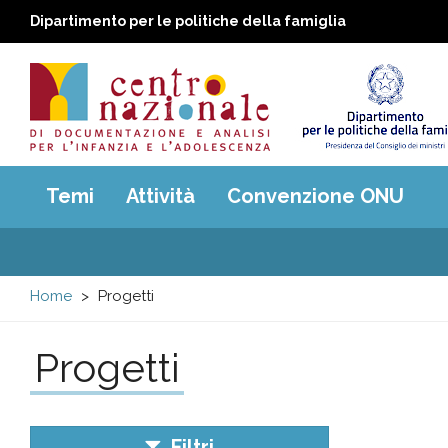
Dipartimento per le politiche della famiglia
Centro
Main
Temi
Attività
Convenzione ONU
menu
nazionale
di
Home
Progetti
Documentazione
Progetti
e
analisi
Filtri