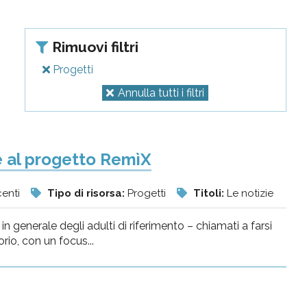
Rimuovi filtri
Progetti
Annulla tutti i filtri
ie al progetto RemìX
centi
Tipo di risorsa:
Progetti
Titoli:
Le notizie
in generale degli adulti di riferimento – chiamati a farsi
io, con un focus...