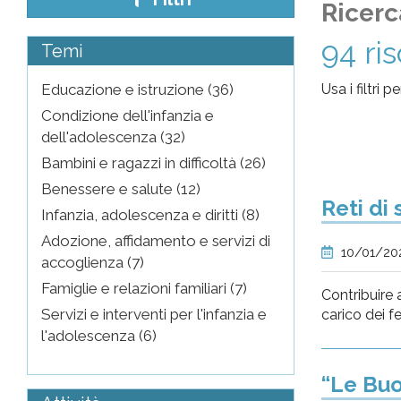
Ricerc
pr
94 ri
Temi
l'infanzia
Educazione e istruzione (36)
Usa i filtri 
e
Condizione dell'infanzia e
dell'adolescenza (32)
l'adolescenza
Bambini e ragazzi in difficoltà (26)
Benessere e salute (12)
Reti di
Infanzia, adolescenza e diritti (8)
Adozione, affidamento e servizi di
10/01/20
accoglienza (7)
Famiglie e relazioni familiari (7)
Contribuire a
Servizi e interventi per l'infanzia e
carico dei f
l'adolescenza (6)
“Le Buo