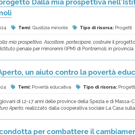
l progetto Dalla mia prospettiva nell'Is
moli
024
Temi:
Giustizia minorile
Tipo di risorsa:
Progetti
lla mia prospettiva. Ascoltare, partecipare, costruire
il progetto
'Istituto penale per minorenni (IPM) di Pontremoli, in provincia 
Aperto, un aiuto contro la povertà educ
024
Temi:
Povertà educativa
Tipo di risorsa:
Progett
 giovani di 12-17 anni delle province della Spezia e di Massa-Carr
turo Aperto
, realizzato dalla cooperativa sociale La Casa sulla R
 condotta per combattere il cambiamen