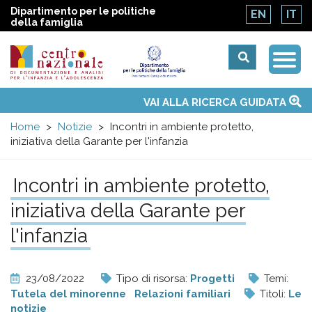
Dipartimento per le politiche
EN
IT
della famiglia
Togg
Centro
Navi
Main
VAI ALLA RICERCA GUIDATA
Chi siamo
Osservatori nazionali
Siti d'interesse
Notizie
Eventi
Contatti
Temi
Attività
Convenzione ONU
menu
nazionale
Home
Notizie
Incontri in ambiente protetto,
iniziativa della Garante per l'infanzia
di
Incontri in ambiente protetto,
Documentazione
iniziativa della Garante per
e
l'infanzia
analisi
23/08/2022
Tipo di risorsa:
Progetti
Temi:
Tutela del minorenne
Relazioni familiari
Titoli:
Le
notizie