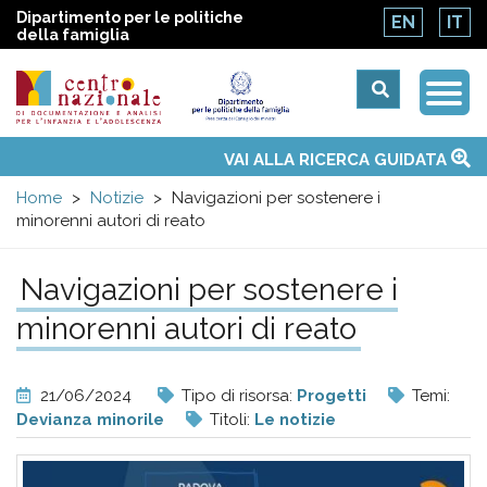
Dipartimento per le politiche
EN
IT
della famiglia
Togg
Centro
Navi
Main
VAI ALLA RICERCA GUIDATA
Chi siamo
Osservatori nazionali
Siti d'interesse
Notizie
Eventi
Contatti
Temi
Attività
Convenzione ONU
menu
nazionale
Home
Notizie
Navigazioni per sostenere i
minorenni autori di reato
di
Navigazioni per sostenere i
Documentazione
minorenni autori di reato
e
21/06/2024
Tipo di risorsa:
Progetti
Temi:
analisi
Devianza minorile
Titoli:
Le notizie