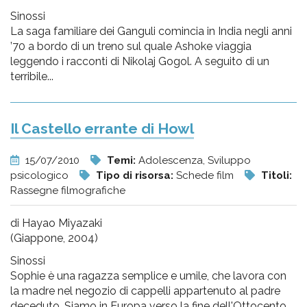
Sinossi
La saga familiare dei Ganguli comincia in India negli anni
’70 a bordo di un treno sul quale Ashoke viaggia
leggendo i racconti di Nikolaj Gogol. A seguito di un
terribile...
Il Castello errante di Howl
15/07/2010
Temi:
Adolescenza, Sviluppo
psicologico
Tipo di risorsa:
Schede film
Titoli:
Rassegne filmografiche
di Hayao Miyazaki
(Giappone, 2004)
Sinossi
Sophie è una ragazza semplice e umile, che lavora con
la madre nel negozio di cappelli appartenuto al padre
deceduto. Siamo in Europa verso la fine dell'Ottocento,