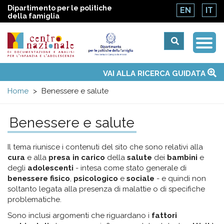
Dipartimento per le politiche
EN
IT
della famiglia
Togg
Centro
Navi
Main
VAI ALLA RICERCA GUIDATA
Chi siamo
Osservatori nazionali
Siti d'interesse
Notizie
Eventi
Contatti
Temi
Attività
Convenzione ONU
menu
nazionale
Home
Benessere e salute
di
Benessere e salute
Documentazione
Il tema riunisce i contenuti del sito che sono relativi alla
cura
e alla
presa in carico
della
salute
dei
bambini
e
e
degli
adolescenti
- intesa come stato generale di
benessere fisico
,
psicologico
e
sociale
- e quindi non
soltanto legata alla presenza di malattie o di specifiche
analisi
problematiche.
Sono inclusi argomenti che riguardano i
fattori