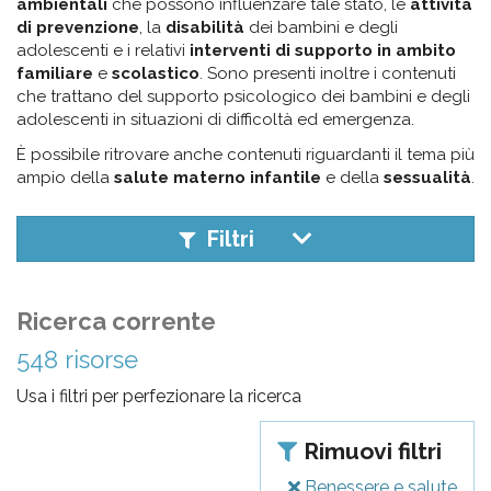
pr
ambientali
che possono influenzare tale stato, le
attività
di prevenzione
, la
disabilità
dei bambini e degli
l'infanzia
adolescenti e i relativi
interventi di supporto in ambito
familiare
e
scolastico
. Sono presenti inoltre i contenuti
e
che trattano del supporto psicologico dei bambini e degli
adolescenti in situazioni di difficoltà ed emergenza.
l'adolescenza
È possibile ritrovare anche contenuti riguardanti il tema più
ampio della
salute materno infantile
e della
sessualità
.
Filtri
Ricerca corrente
548 risorse
Usa i filtri per perfezionare la ricerca
Rimuovi filtri
Benessere e salute