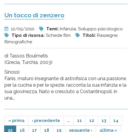
Un tocco di zenzero
12/05/2010
Temi:
Infanzia, Sviluppo psicologico
Tipo di risorsa:
Schede film
Titoli:
Rassegne
filmografiche
di Tassos Boulmetis
(Grecia, Turchia, 2003)
Sinossi
Fanis, maturo insegnante di astrofisica con una passione
per la cucina e per le spezie, racconta la sua infanzia e la
sua giovinezza. Nato e cresciuto a Costantinopoli, in
una...
« prima
‹ precedente
…
11
12
13
14
15
16
17
18
19
seguente ›
ultima »