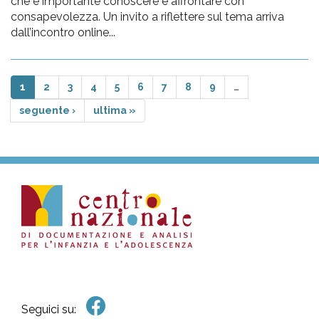
che è importante conoscere e affrontare con
consapevolezza. Un invito a riflettere sul tema arriva
dall’incontro online...
1
2
3
4
5
6
7
8
9
…
seguente ›
ultima »
Seguici su: