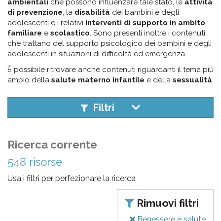
pr
ambientali
che possono influenzare tale stato, le
attività
di prevenzione
, la
disabilità
dei bambini e degli
l'infanzia
adolescenti e i relativi
interventi di supporto in ambito
familiare
e
scolastico
. Sono presenti inoltre i contenuti
e
che trattano del supporto psicologico dei bambini e degli
adolescenti in situazioni di difficoltà ed emergenza.
l'adolescenza
È possibile ritrovare anche contenuti riguardanti il tema più
ampio della
salute materno infantile
e della
sessualità
.
Filtri
Ricerca corrente
548 risorse
Usa i filtri per perfezionare la ricerca
Rimuovi filtri
Benessere e salute