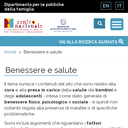
Dipartimento per le politiche
EN
IT
della famiglia
Togg
Centro
Navi
Main
VAI ALLA RICERCA GUIDATA
Chi siamo
Osservatori nazionali
Siti d'interesse
Notizie
Eventi
Contatti
Temi
Attività
Convenzione ONU
menu
nazionale
Home
Benessere e salute
di
Benessere e salute
Documentazione
Il tema riunisce i contenuti del sito che sono relativi alla
cura
e alla
presa in carico
della
salute
dei
bambini
e
e
degli
adolescenti
- intesa come stato generale di
benessere fisico
,
psicologico
e
sociale
- e quindi non
soltanto legata alla presenza di malattie o di specifiche
analisi
problematiche.
Sono inclusi argomenti che riguardano i
fattori