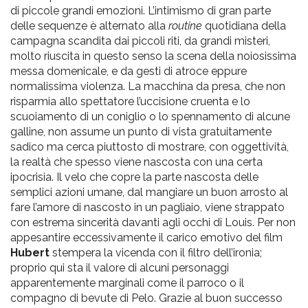
di piccole grandi emozioni. L’intimismo di gran parte
delle sequenze è alternato alla
routine
quotidiana della
campagna scandita dai piccoli riti, da grandi misteri,
molto riuscita in questo senso la scena della noiosissima
messa domenicale, e da gesti di atroce eppure
normalissima violenza. La macchina da presa, che non
risparmia allo spettatore l’uccisione cruenta e lo
scuoiamento di un coniglio o lo spennamento di alcune
galline, non assume un punto di vista gratuitamente
sadico ma cerca piuttosto di mostrare, con oggettività,
la realtà che spesso viene nascosta con una certa
ipocrisia. Il velo che copre la parte nascosta delle
semplici azioni umane, dal mangiare un buon arrosto al
fare l’amore di nascosto in un pagliaio, viene strappato
con estrema sincerità davanti agli occhi di Louis. Per non
appesantire eccessivamente il carico emotivo del film
Hubert
stempera la vicenda con il filtro dell’ironia;
proprio qui sta il valore di alcuni personaggi
apparentemente marginali come il parroco o il
compagno di bevute di Pelo. Grazie al buon successo