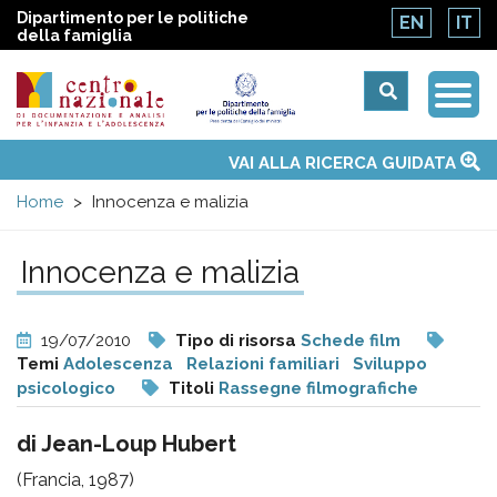
Dipartimento per le politiche
EN
IT
della famiglia
Togg
Centro
Navi
Main
VAI ALLA RICERCA GUIDATA
Chi siamo
Osservatori nazionali
Siti d'interesse
Notizie
Eventi
Contatti
Temi
Attività
Convenzione ONU
menu
nazionale
Home
Innocenza e malizia
di
Innocenza e malizia
Documentazione
19/07/2010
Tipo di risorsa
Schede film
e
Temi
Adolescenza
Relazioni familiari
Sviluppo
psicologico
Titoli
Rassegne filmografiche
analisi
di Jean-Loup Hubert
(Francia, 1987)