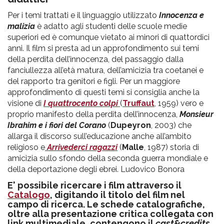
Per i temi trattati e il linguaggio utilizzato
Innocenza e
malizia
è adatto agli studenti delle scuole medie
superiori ed è comunque vietato ai minori di quattordici
anni. Il film si presta ad un approfondimento sui temi
della perdita dell’innocenza, del passaggio dalla
fanciullezza all’età matura, dell’amicizia tra coetanei e
del rapporto tra genitori e figli. Per un maggiore
approfondimento di questi temi si consiglia anche la
visione di
I quattrocento colpi
(
Truffaut
, 1959) vero e
proprio manifesto della perdita dell’innocenza,
Monsieur
Ibrahim e i fiori del Corano
(
Dupeyron
, 2003) che
allarga il discorso sull’educazione anche all’ambito
religioso e
Arrivederci ragazzi
(
Malle
, 1987) storia di
amicizia sullo sfondo della seconda guerra mondiale e
della deportazione degli ebrei. Ludovico Bonora
E' possibile ricercare i film attraverso il
Catalogo
, digitando il titolo del film nel
campo di ricerca. Le schede catalografiche,
oltre alla presentazione critica collegata con
link multimediale, contengono il
cast&credits