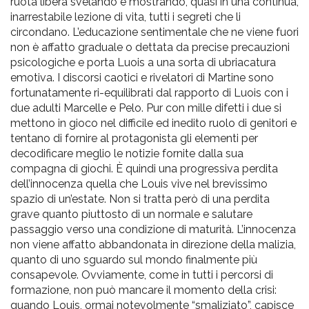
ruota libera svelando e mostrando, quasi in una continua,
inarrestabile lezione di vita, tutti i segreti che li
circondano. L’educazione sentimentale che ne viene fuori
non è affatto graduale o dettata da precise precauzioni
psicologiche e porta Luois a una sorta di ubriacatura
emotiva. I discorsi caotici e rivelatori di Martine sono
fortunatamente ri-equilibrati dal rapporto di Luois con i
due adulti Marcelle e Pelo. Pur con mille difetti i due si
mettono in gioco nel difficile ed inedito ruolo di genitori e
tentano di fornire al protagonista gli elementi per
decodificare meglio le notizie fornite dalla sua
compagna di giochi. È quindi una progressiva perdita
dell’innocenza quella che Louis vive nel brevissimo
spazio di un’estate. Non si tratta però di una perdita
grave quanto piuttosto di un normale e salutare
passaggio verso una condizione di maturità. L’innocenza
non viene affatto abbandonata in direzione della malizia,
quanto di uno sguardo sul mondo finalmente più
consapevole. Ovviamente, come in tutti i percorsi di
formazione, non può mancare il momento della crisi:
quando Louis, ormai notevolmente “smaliziato”, capisce