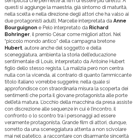
semplicità che permette al film di essere più diretto. A
questi si aggiunge la maestria, già sintomo di maturità,
nella scelta e nella direzione degli attori che ha valso ai
due protagonisti adulti, Marcelle interpretata da
Anne
Bourguignon
e Pelo interpretato da
Richard
Bohringer
, il premio César come migliori attori. Nel
“piccolo mondo antico” della campagna bretone
Hubert
, autore anche del soggetto e della
sceneggiatura, ambienta la storia dell’educazione
sentimentale di Louis, interpretato da Antoine Hubert
figlio dello stesso regista. La malizia però non centra
nulla con la vicenda, al contrario di quanto l’ammiccante
titolo italiano vorrebbe suggerire, nella quale si
approfondisce con straordinaria misura la scoperta dei
sentimenti che porta il giovane protagonista alle porte
dell’età matura. L’occhio della macchina da presa assiste
con discrezione alle sequenze in cui è l’incontro, il
confronto o lo scontro tra i personaggi ad essere
veramente protagonista. Grande film di attori, dunque,
sorretto da una sceneggiatura attenta a non scivolare
mai nel patetico, a raccontare con disarmante sincerità