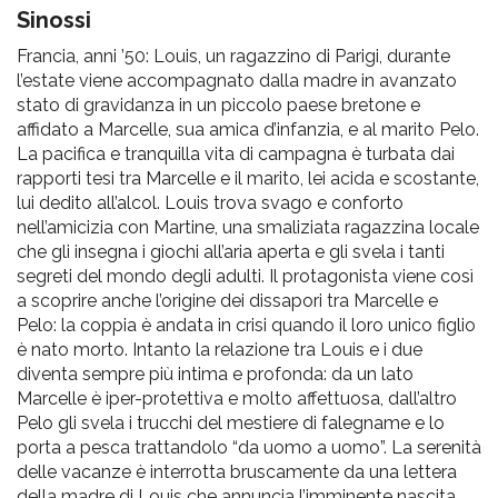
pr
Sinossi
l'infanzia
Francia, anni ’50: Louis, un ragazzino di Parigi, durante
l’estate viene accompagnato dalla madre in avanzato
e
stato di gravidanza in un piccolo paese bretone e
affidato a Marcelle, sua amica d’infanzia, e al marito Pelo.
La pacifica e tranquilla vita di campagna è turbata dai
l'adolescenza
rapporti tesi tra Marcelle e il marito, lei acida e scostante,
lui dedito all’alcol. Louis trova svago e conforto
nell’amicizia con Martine, una smaliziata ragazzina locale
che gli insegna i giochi all’aria aperta e gli svela i tanti
segreti del mondo degli adulti. Il protagonista viene così
a scoprire anche l’origine dei dissapori tra Marcelle e
Pelo: la coppia è andata in crisi quando il loro unico figlio
è nato morto. Intanto la relazione tra Louis e i due
diventa sempre più intima e profonda: da un lato
Marcelle è iper-protettiva e molto affettuosa, dall’altro
Pelo gli svela i trucchi del mestiere di falegname e lo
porta a pesca trattandolo “da uomo a uomo”. La serenità
delle vacanze è interrotta bruscamente da una lettera
della madre di Louis che annuncia l’imminente nascita