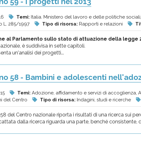
o 59 - I progetti nel 2013
16
Temi:
Italia. Ministero del lavoro e delle politiche sociali
o L. 285/1997
Tipo di risorsa:
Rapporti e relazioni
Ti
e al Parlamento sullo stato di attuazione della legge 
azionale, è suddivisa in sette capitoli.
enta un'analisi dei progetti...
o 58 - Bambini e adolescenti nell'ado
015
Temi:
Adozione, affidamento e servizi di accoglienza,
ni del Centro
Tipo di risorsa:
Indagini, studi e ricerche
8 del Centro nazionale riporta i risultati di una ricerca sui perco
cattata dalla ricerca riguarda una parte, benché consistente, di 