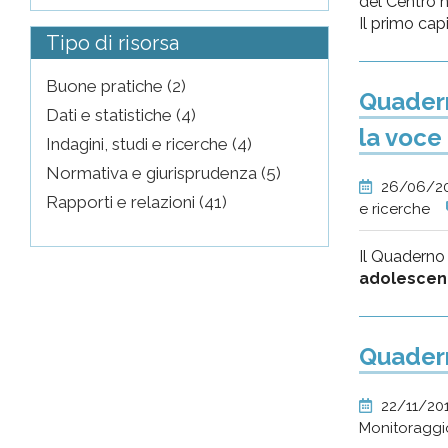
del Centro n
Il primo capi
Tipo di risorsa
Buone pratiche (2)
Quadern
Dati e statistiche (4)
la voce
Indagini, studi e ricerche (4)
Normativa e giurisprudenza (5)
26/06/2
Rapporti e relazioni (41)
e ricerche
Il Quaderno 
adolescen
Quadern
22/11/20
Monitoraggi