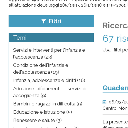
all'attuazione delle leggi 285/1997, 269/1998 e 149/2001: la
pr
Filtri
l'infanzia
Ricerc
67 ri
e
Temi
Servizi e interventi per l'infanzia e
Usa i filtri 
l'adolescenza
l'adolescenza (23)
Condizione dell'infanzia e
dell'adolescenza (19)
Infanzia, adolescenza e diritti (16)
Quadern
Adozione, affidamento e servizi di
accoglienza (9)
06/03/2
Bambini e ragazzi in difficoltà (9)
Centro, Mon
Educazione e istruzione (5)
Benessere e salute (3)
La present