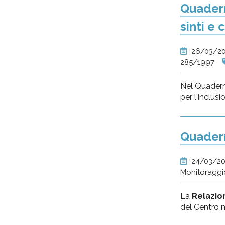
Quadern
sinti e 
26/03/2
285/1997
Nel Quaderno
per l'inclus
Quadern
24/03/2
Monitoraggi
La
Relazion
del Centro n