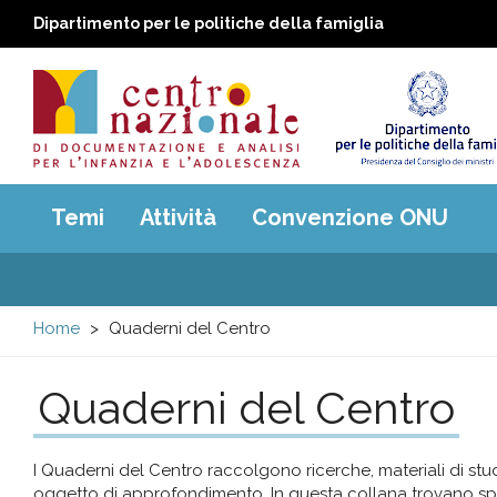
Dipartimento per le politiche della famiglia
Centro
Main
Temi
Attività
Convenzione ONU
menu
nazionale
di
Home
Quaderni del Centro
Documentazione
Quaderni del Centro
e
analisi
I Quaderni del Centro raccolgono ricerche, materiali di stu
oggetto di approfondimento. In questa collana trovano spazi