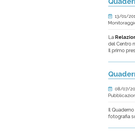
Quadern
13/01/20
Monitoraggi
La
Relazion
del Centro n
Il primo pres
Quadern
08/07/2
Pubblicazio
Il Quaderno 5
fotografia s