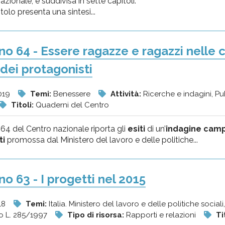
azionale, è suddivisa in sette capitoli.
tolo presenta una sintesi...
o 64 - Essere ragazze e ragazzi nelle c
 dei protagonisti
019
Temi:
Benessere
Attività:
Ricerche e indagini, P
Titoli:
Quaderni del Centro
64 del Centro nazionale riporta gli
esiti
di un’
indagine
campi
ti
promossa dal Ministero del lavoro e delle politiche...
o 63 - I progetti nel 2015
18
Temi:
Italia. Ministero del lavoro e delle politiche sociali
o L. 285/1997
Tipo di risorsa:
Rapporti e relazioni
Ti