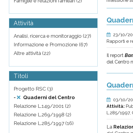
riflessione s
Famiglie e relazioni familiari (2)
Quadern
Attività
23/10/2
Analisi, ricerca e monitoraggio (27)
Rapporti e r
Informazione e Promozione (67)
Altre attività (22)
Il report
Bam
del Centro na
Titoli
Quadern
Progetto RSC (3)
-
Quaderni del Centro
03/10/2
Relazione L.149/2001 (2)
Attività:
Pub
L.285/1997, 
Relazione L.269/1998 (2)
Relazione L.285/1997 (16)
La
Relazion