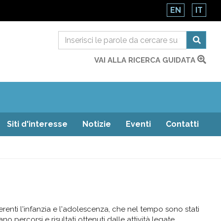
EN
IT
VAI ALLA RICERCA GUIDATA
Siti d'interesse
Notizie
Eventi
Contatti
renti l'infanzia e l'adolescenza, che nel tempo sono stati
percorsi e risultati ottenuti dalle attività legate