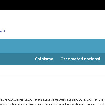
Chi siamo
Osservatori nazionali
dio e documentazione e saggi di esperti su singoli argomenti ine
o, oltre ai quaderni monografici, anche i volumi che raccontano 