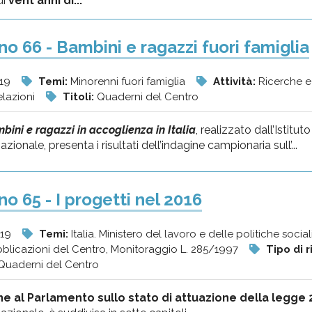
ui
vent'anni di...
o 66 - Bambini e ragazzi fuori famiglia
019
Temi:
Minorenni fuori famiglia
Attività:
Ricerche e
elazioni
Titoli:
Quaderni del Centro
bini e ragazzi in accoglienza in Italia
, realizzato dall’Istit
zionale, presenta i risultati dell’indagine campionaria sull’...
o 65 - I progetti nel 2016
019
Temi:
Italia. Ministero del lavoro e delle politiche socia
blicazioni del Centro, Monitoraggio L. 285/1997
Tipo di r
Quaderni del Centro
e al Parlamento sullo stato di attuazione della legge 