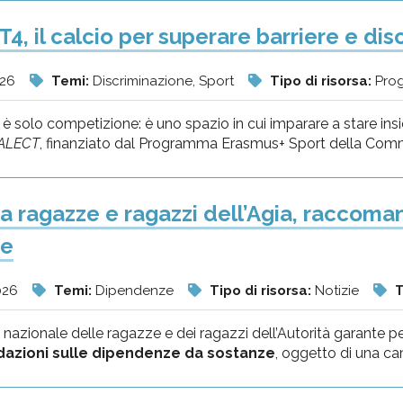
4, il calcio per superare barriere e dis
026
Temi:
Discriminazione, Sport
Tipo di risorsa:
Prog
 è solo competizione: è uno spazio in cui imparare a stare insieme
ALECT
, finanziato dal Programma Erasmus+ Sport della Comm
a ragazze e ragazzi dell’Agia, raccoma
ze
026
Temi:
Dipendenze
Tipo di risorsa:
Notizie
T
nazionale delle ragazze e dei ragazzi dell’Autorità garante per
azioni sulle dipendenze da sostanze
, oggetto di una cam