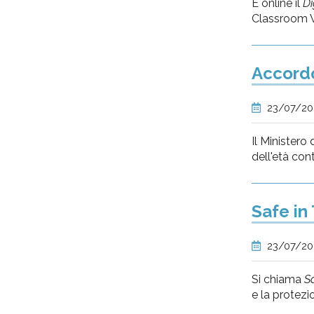
È online il
Di
Classroom W
Accordo
23/07/2
Il Ministero 
dell'età con
Safe in
23/07/2
Si chiama
S
e la protezi