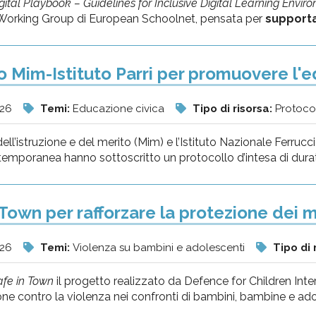
gital Playbook – Guidelines for Inclusive Digital Learning Envir
orking Group di European Schoolnet, pensata per
supportar
 Mim-Istituto Parri per promuovere l'e
026
Temi:
Educazione civica
Tipo di risorsa:
Protocol
dell’istruzione e del merito (Mim) e l’Istituto Nazionale Ferrucci
temporanea hanno sottoscritto un protocollo d’intesa di durata 
 Town per rafforzare la protezione dei 
026
Temi:
Violenza su bambini e adolescenti
Tipo di 
afe in Town
il progetto realizzato da Defence for Children Intern
one contro la violenza nei confronti di bambini, bambine e adol