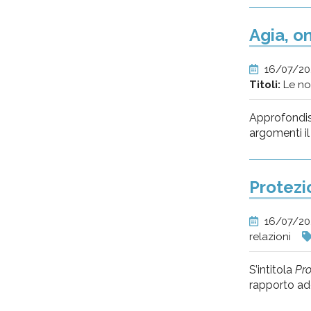
Agia, o
16/07/2
Titoli:
Le no
Approfondisc
argomenti il
Protezi
16/07/2
relazioni
S’intitola
Pro
rapporto ad