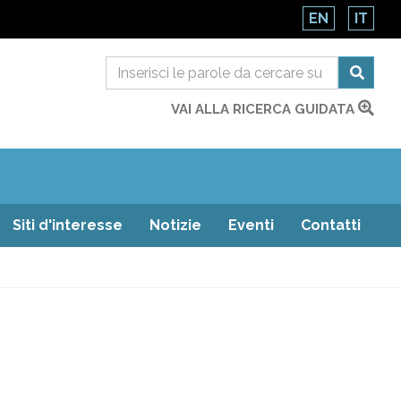
EN
IT
VAI ALLA RICERCA GUIDATA
Siti d'interesse
Notizie
Eventi
Contatti