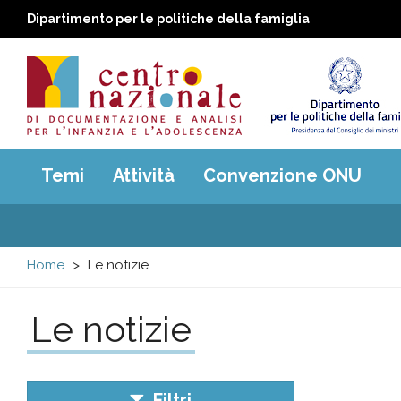
Dipartimento per le politiche della famiglia
Centro
Main
Temi
Attività
Convenzione ONU
menu
nazionale
di
Home
Le notizie
Documentazione
Le notizie
e
analisi
Filtri