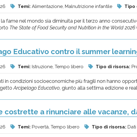
026
Temi:
Alimentazione, Malnutrizione infantile
Tipo 
a fame nel mondo sia diminuita per il terzo anno consecutivo n
orto
The State of Food Security and Nutrition in the World 2026
ago Educativo contro il summer learnin
026
Temi:
Istruzione, Tempo libero
Tipo di risorsa:
Pr
ti in condizioni socioeconomiche più fragili non hanno opport
rogetto
Arcipelago Educativo
, giunto alla settima edizione e rea
e costrette a rinunciare alle vacanze, 
026
Temi:
Povertà, Tempo libero
Tipo di risorsa:
Dati