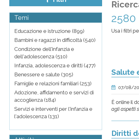
Ricerc
pr
2580 
Temi
l'infanzia
Educazione e istruzione (899)
Usa i filtri 
e
Bambini e ragazzi in difficoltà (540)
Condizione dell'infanzia e
l'adolescenza
dell'adolescenza (510)
Infanzia, adolescenza e diritti (477)
Salute 
Benessere e salute (305)
Famiglie e relazioni familiari (253)
07/08/2
Adozione, affidamento e servizi di
accoglienza (184)
È online il 
Servizi e interventi per l'infanzia e
agli aspetti s
l'adolescenza (131)
Diritti