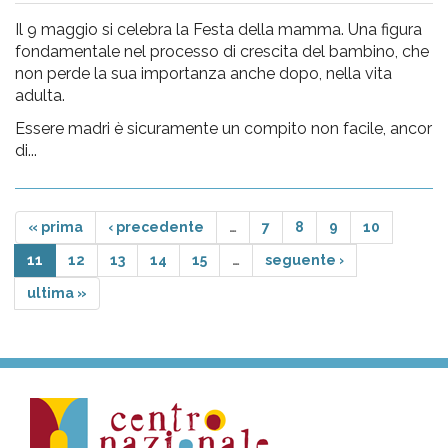
Il 9 maggio si celebra la Festa della mamma. Una figura
fondamentale nel processo di crescita del bambino, che
non perde la sua importanza anche dopo, nella vita
adulta.
Essere madri è sicuramente un compito non facile, ancor
di...
« prima
‹ precedente
…
7
8
9
10
11
12
13
14
15
…
seguente ›
ultima »