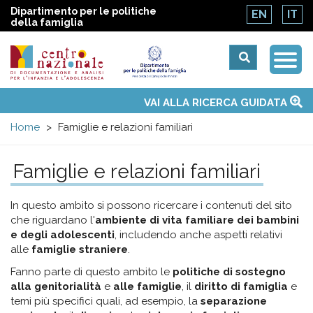
Dipartimento per le politiche
EN
IT
della famiglia
Togg
Centro
Navi
Main
VAI ALLA RICERCA GUIDATA
Chi siamo
Osservatori nazionali
Siti d'interesse
Notizie
Eventi
Contatti
Temi
Attività
Convenzione ONU
menu
nazionale
Home
Famiglie e relazioni familiari
di
Famiglie e relazioni familiari
Documentazione
In questo ambito si possono ricercare i contenuti del sito
che riguardano l'
ambiente di vita familiare dei bambini
e
e degli adolescenti
, includendo anche aspetti relativi
alle
famiglie straniere
.
analisi
Fanno parte di questo ambito le
politiche di sostegno
alla genitorialità
e
alle famiglie
, il
diritto di famiglia
e
temi più specifici quali, ad esempio, la
separazione