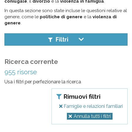
pr
coniugale
, il
divorzio
e la
violenza in famiglia
.
l'infanzia
In questa sezione sono state incluse le questioni relative al
genere, come le
politiche di genere
e la
violenza di
genere
.
e
Filtri
l'adolescenza
Ricerca corrente
955 risorse
Usa i filtri per perfezionare la ricerca
Rimuovi filtri
Famiglie e relazioni familiari
Annulla tutti i filtri