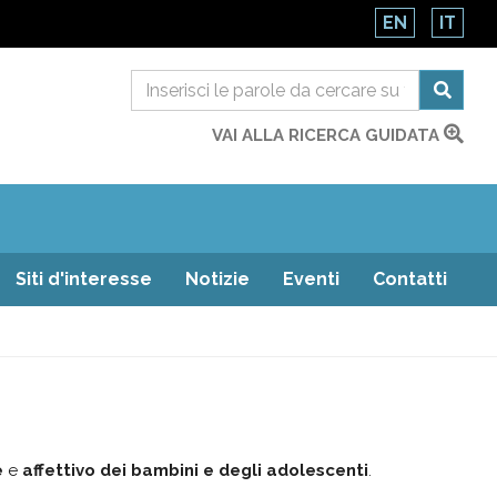
EN
IT
VAI ALLA RICERCA GUIDATA
Siti d'interesse
Notizie
Eventi
Contatti
e
e
affettivo dei bambini e degli adolescenti
.