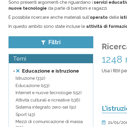
Sono presenti argomenti che riguardano i
servizi educativ
pr
nuove tecnologie
da parte di bambini e ragazzi.
È possibile ricercare anche materiali sull'
operato
delle
ist
l'infanzia
In questo ambito sono state incluse le
attività di formaz
e
Filtri
Ricerc
l'adolescenza
1248 
Temi
-
Educazione e istruzione
Usa i filtri 
Istruzione (332)
Educazione (153)
Internet e nuove tecnologie (152)
Attività culturali e ricreative (136)
L’istruz
Sistema integrato zero-sei (91)
Sport (43)
Mezzi di comunicazione di massa
21/01/2