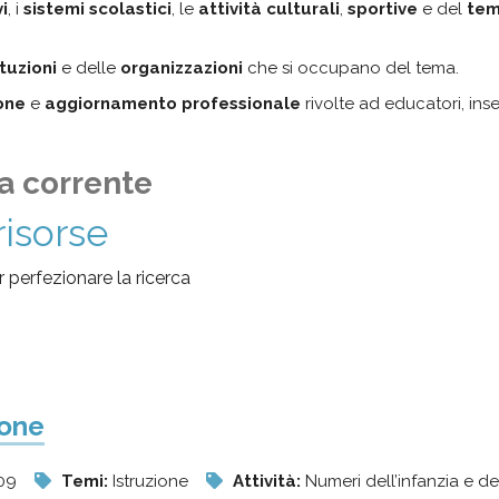
i
, i
sistemi scolastici
, le
attività culturali
,
sportive
e del
tem
ituzioni
e delle
organizzazioni
che si occupano del tema.
ione
e
aggiornamento professionale
rivolte ad educatori, ins
a corrente
risorse
per perfezionare la ricerca
ione
009
Temi:
Istruzione
Attività:
Numeri dell’infanzia e d