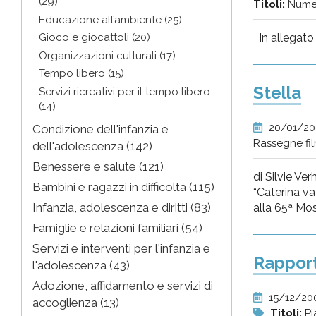
(29)
Titoli:
Numeri
Educazione all’ambiente (25)
In allegato
Gioco e giocattoli (20)
Organizzazioni culturali (17)
Tempo libero (15)
Stella
Servizi ricreativi per il tempo libero
(14)
20/01/2
Condizione dell'infanzia e
Rassegne fi
dell'adolescenza (142)
Benessere e salute (121)
di Silvie Ve
Bambini e ragazzi in difficoltà (115)
“Caterina va
Infanzia, adolescenza e diritti (83)
alla 65ª Most
Famiglie e relazioni familiari (54)
Servizi e interventi per l'infanzia e
Rapport
l'adolescenza (43)
Adozione, affidamento e servizi di
15/12/20
accoglienza (13)
Titoli:
Pi