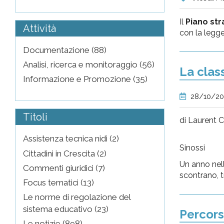
Il
Piano str
Attività
con la legge
Documentazione (88)
Analisi, ricerca e monitoraggio (56)
La clas
Informazione e Promozione (35)
28/10/2
Titoli
di Laurent 
Assistenza tecnica nidi (2)
Sinossi
Cittadini in Crescita (2)
Un anno nella
Commenti giuridici (7)
scontrano, tr
Focus tematici (13)
Le norme di regolazione del
sistema educativo (23)
Percorso
Le notizie (898)