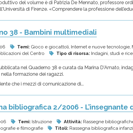
troduttivo del volume è di Patrizia De Mennato, professore ordi
l'Università di Firenze. «Comprendere la professione dell’educ
o 38 - Bambini multimediali
006
Temi:
Gioco e giocattoli, Internet e nuove tecnologie
bblicazioni del Centro
Tipo di risorsa:
Indagini, studi e ri
ubblicata nel Quaderno 38 e curata da Marina D'Amato, indaga su
i nella formazione dei ragazzi.
ente che i mezzi di comunicazione di...
a bibliografica 2/2006 - L’insegnante 
006
Temi:
Istruzione
Attività:
Rassegne bibliografiche
iografie e filmografie
Titoli:
Rassegna bibliografica infan