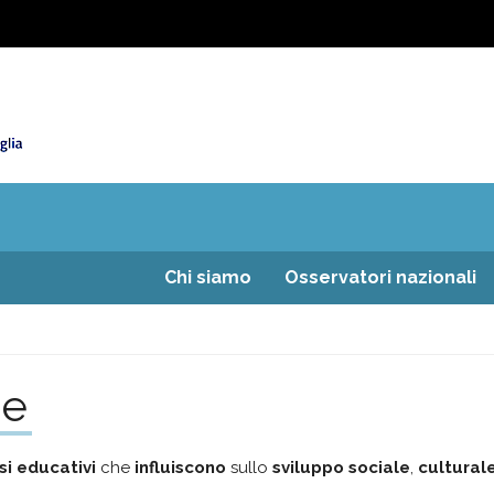
Chi siamo
Osservatori nazionali
ne
i educativi
che
influiscono
sullo
sviluppo sociale
,
cultural