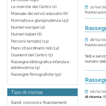
Le ricerche del Centro (1)
22/04/2
Pubblicazio
Manuale dei servizi educativi (6)
Normativa e giurisprudenza (43)
Rassegna
Numeri europei (4)
Numeri italiani (6)
18/03/2
Percorsi tematici (14)
Pubblicazio
Piano straordinario nidi (14)
Quaderni del Centro (5)
Nidi e servi
numero della
Rassegna bibliografica infanzia e
adolescenza (9)
Rassegne filmografiche (91)
Rassegn
06/12/2
Tipo di risorsa
di risorsa:
B
Bandi, concorsi e finanziamenti