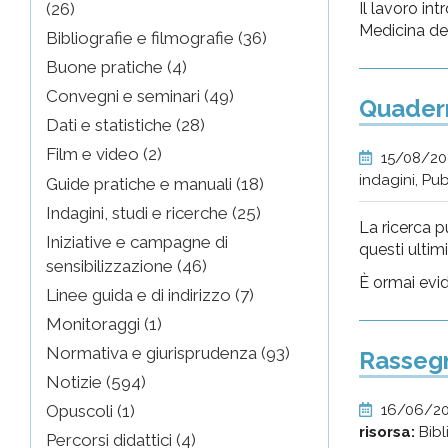
Il lavoro in
(26)
Medicina del
Bibliografie e filmografie (36)
Buone pratiche (4)
Convegni e seminari (49)
Quadern
Dati e statistiche (28)
Film e video (2)
15/08/2
indagini, Pu
Guide pratiche e manuali (18)
Indagini, studi e ricerche (25)
La ricerca p
Iniziative e campagne di
questi ultim
sensibilizzazione (46)
È ormai evid
Linee guida e di indirizzo (7)
Monitoraggi (1)
Normativa e giurisprudenza (93)
Rassegn
Notizie (594)
16/06/2
Opuscoli (1)
risorsa:
Bibl
Percorsi didattici (4)