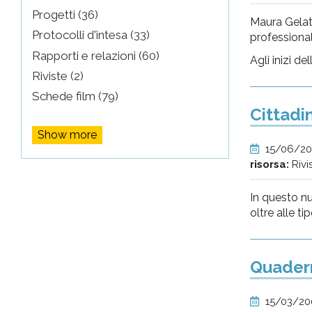
Progetti (36)
Maura Gelati
Protocolli d'intesa (33)
professional
Rapporti e relazioni (60)
Agli inizi del
Riviste (2)
Schede film (79)
Cittadin
Show more
15/06/2
risorsa:
Rivi
In questo n
oltre alle tip
Quaderno
15/03/2