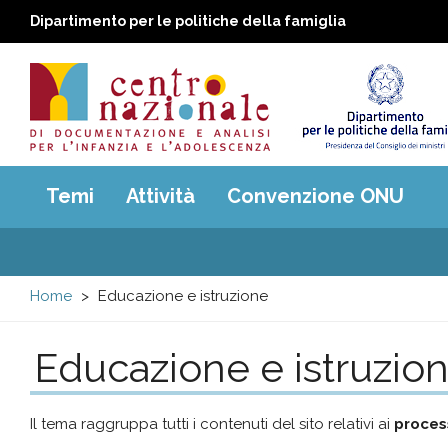
Dipartimento per le politiche della famiglia
Centro
Main
Temi
Attività
Convenzione ONU
menu
nazionale
di
Home
Educazione e istruzione
Documentazione
Educazione e istruzio
e
analisi
Il tema raggruppa tutti i contenuti del sito relativi ai
process