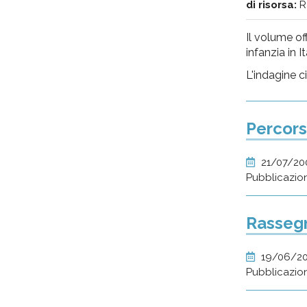
di risorsa:
R
Il volume of
infanzia in It
L'indagine c
Percors
21/07/2
Pubblicazio
Rassegn
19/06/2
Pubblicazio