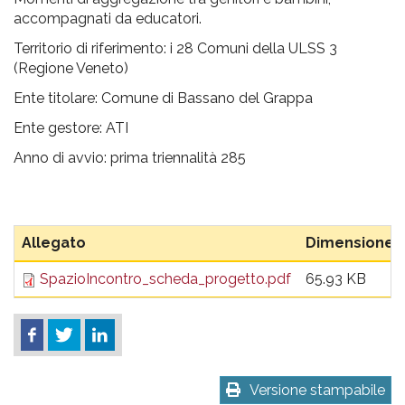
pr
accompagnati da educatori.
l'infanzia
Territorio di riferimento: i 28 Comuni della ULSS 3
(Regione Veneto)
e
Ente titolare: Comune di Bassano del Grappa
l'adolescenza
Ente gestore: ATI
Anno di avvio: prima triennalità 285
Allegato
Dimensione
SpazioIncontro_scheda_progetto.pdf
65.93 KB
Versione stampabile