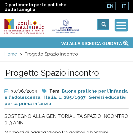
Dipartimento per le politiche
EN
IT
della famiglia
Togg
Centro
Navi
Main
VAI ALLA RICERCA GUIDATA
Chi siamo
Osservatori nazionali
Siti d'interesse
Notizie
Eventi
Contatti
Temi
Attività
Convenzione ONU
menu
nazionale
Home
Progetto Spazio incontro
di
Progetto Spazio incontro
Documentazione
30/06/2009
Temi
Buone pratiche per l'infanzia
e
e l'adolescenza
Italia. L. 285/1997
Servizi educativi
per la prima infanzia
analisi
SOSTEGNO ALLA GENITORIALITÀ SPAZIO INCONTRO
0-3 ANNI
Momenti di aggregazione tra genitori e bambini,