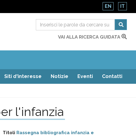
EN
IT
VAI ALLA RICERCA GUIDATA
Siti d'interesse
Notizie
Eventi
Contatti
r l'infanzia
Titoli
Rassegna bibliografica infanzia e