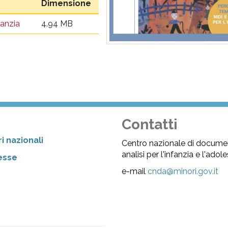
Dimensione
fanzia
4.94 MB
Contatti
i nazionali
Centro nazionale di docume
analisi per l'infanzia e l'ado
resse
e-mail
cnda@minori.gov.it