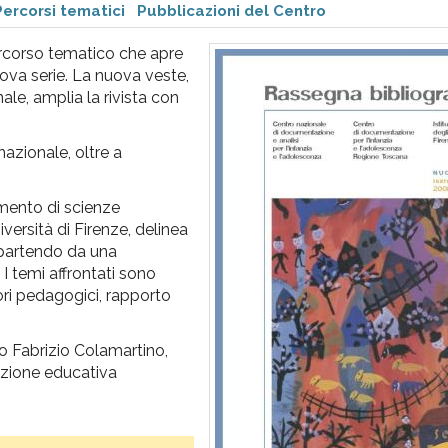
Percorsi tematici
Pubblicazioni del Centro
percorso tematico che apre
ova serie. La nuova veste,
le, amplia la rivista con
nazionale, oltre a
imento di scienze
iversità di Firenze, delinea
a partendo da una
. I temi affrontati sono
tori pedagogici, rapporto
co Fabrizio Colamartino,
lazione educativa