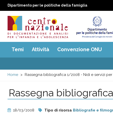
Dipartimento per le politiche della famiglia
Centro
Main
Temi
Attività
Convenzione ONU
menu
nazionale
di
Home
Rassegna bibliografica 1/2008 - Nidi e servizi per 
Documentazione
Rassegna bibliografica 
e
analisi
18/03/2008
Tipo di risorsa
Bibliografie e filmog