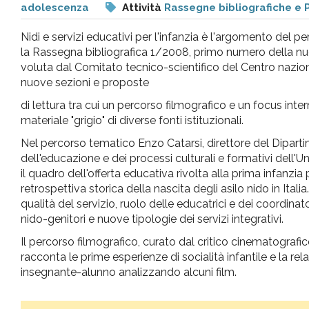
adolescenza
Attività
Rassegne bibliografiche e 
pr
Nidi e servizi educativi per l'infanzia è l'argomento del 
l'infanzia
la Rassegna bibliografica 1/2008, primo numero della nu
voluta dal Comitato tecnico-scientifico del Centro naziona
nuove sezioni e proposte
e
di lettura tra cui un percorso filmografico e un focus inter
materiale "grigio" di diverse fonti istituzionali.
l'adolescenza
Nel percorso tematico Enzo Catarsi, direttore del Dipart
dell'educazione e dei processi culturali e formativi dell'Un
il quadro dell'offerta educativa rivolta alla prima infanzi
retrospettiva storica della nascita degli asilo nido in Italia
qualità del servizio, ruolo delle educatrici e dei coordina
nido-genitori e nuove tipologie dei servizi integrativi.
Il percorso filmografico, curato dal critico cinematografi
racconta le prime esperienze di socialità infantile e la re
insegnante-alunno analizzando alcuni film.