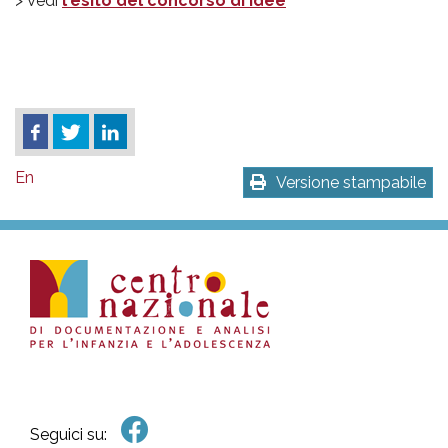
> Vedi
l'esito del concorso di idee
En
Versione stampabile
Seguici su: