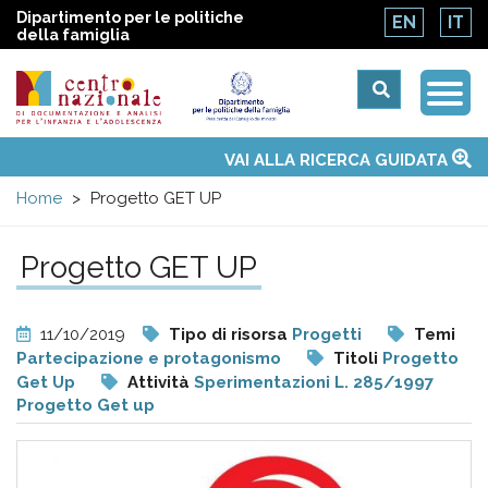
Dipartimento per le politiche
EN
IT
della famiglia
Togg
Centro
Navi
Main
VAI ALLA RICERCA GUIDATA
Chi siamo
Osservatori nazionali
Siti d'interesse
Notizie
Eventi
Contatti
Temi
Attività
Convenzione ONU
menu
nazionale
Home
Progetto GET UP
di
Progetto GET UP
Documentazione
11/10/2019
Tipo di risorsa
Progetti
Temi
e
Partecipazione e protagonismo
Titoli
Progetto
Get Up
Attività
Sperimentazioni L. 285/1997
Progetto Get up
analisi