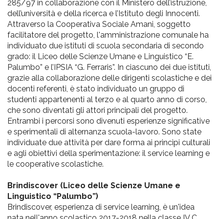
pr
285/97 in collaborazione con il Ministero dell’istruzione,
dell’università e della ricerca e l’Istituto degli Innocenti.
l'infanzia
Attraverso la Cooperativa Sociale Amani, soggetto
facilitatore del progetto, l'amministrazione comunale ha
e
individuato due istituti di scuola secondaria di secondo
grado: il Liceo delle Scienze Umane e Linguistico “E.
Palumbo” e l’IPSIA “G. Ferraris”. In ciascuno dei due istituti,
l'adolescenza
grazie alla collaborazione delle dirigenti scolastiche e dei
docenti referenti, è stato individuato un gruppo di
studenti appartenenti al terzo e al quarto anno di corso,
che sono diventati gli attori principali del progetto.
Entrambi i percorsi sono divenuti esperienze significative
e sperimentali di alternanza scuola-lavoro. Sono state
individuate due attività per dare forma ai principi culturali
e agli obiettivi della sperimentazione: il service learning e
le cooperative scolastiche.
Brindiscover (Liceo delle Scienze Umane e
Linguistico “Palumbo”)
Brindiscover, esperienza di service learning, è un'idea
nata nell'anno scolastico 2017-2018 nella classe IV C,