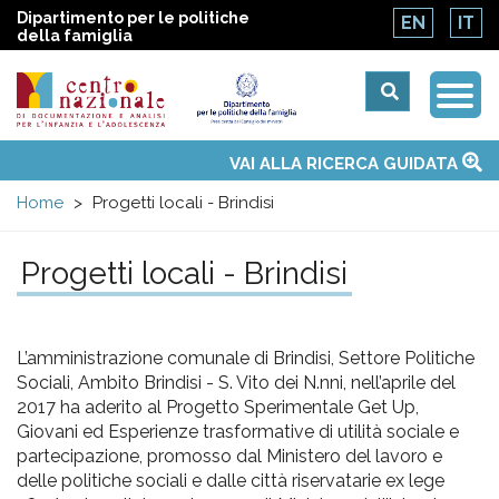
Dipartimento per le politiche
EN
IT
della famiglia
Togg
Centro
Navi
Main
VAI ALLA RICERCA GUIDATA
Chi siamo
Osservatori nazionali
Siti d'interesse
Notizie
Eventi
Contatti
Temi
Attività
Convenzione ONU
menu
nazionale
Home
Progetti locali - Brindisi
di
Progetti locali - Brindisi
Documentazione
L’amministrazione comunale di Brindisi, Settore Politiche
e
Sociali, Ambito Brindisi - S. Vito dei N.nni, nell’aprile del
2017 ha aderito al Progetto Sperimentale Get Up,
analisi
Giovani ed Esperienze trasformative di utilità sociale e
partecipazione, promosso dal Ministero del lavoro e
delle politiche sociali e dalle città riservatarie ex lege