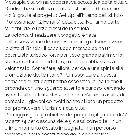
Messapia è la prima cooperativa scolastica della città di
Brindisi che si è ufficialmente costituita il 16 febbraio
2018, grazie al progetto Get Up, all’interno dell’Istituto
Professionale “G. Ferraris” della città. Ne fanno parte
studenti delle terze classi della scuola.
La volontà di realizzare il progetto è nata
dall'osservazione del contesto in cui gli studenti vivono:
la città di Brindisi. Il capoluogo messapico ha un
potenziale turistico forte per il suo grande patrimonio
storico, culturale e artistico, ma non è abbastanza
valorizzato. Come fare, allora, per dare una spinta alla
promozione del territorio? Per rispondere a questa
domanda gli studenti hanno osservato la realtà che li
circonda con uno sguardo attento e curioso, cercando
risposte alle criticità rilevate. Dopo un’attenta analisi di
contesto, i giovani coinvolti hanno stilato un progetto
per promuovere il turismo nella città.
Per raggiungere gli obiettivi del progetto, il gruppo di 20
ragazzi (4 per ciascuna delle 5 classi coinvolte), in un
primo momento è stato impegnato in un percorso
formativo per la costituzione della cooperativa