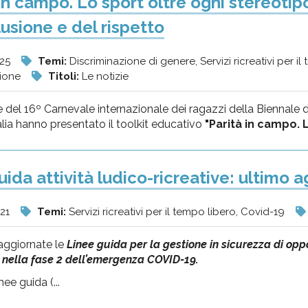
in campo. Lo sport oltre ogni stereotipo”
lusione e del rispetto
025
Temi:
Discriminazione di genere, Servizi ricreativi per i
zione
Titoli:
Le notizie
 del 16º Carnevale internazionale dei ragazzi della Biennale 
ia hanno presentato il toolkit educativo
"Parità in campo. L
uida attività ludico-ricreative: ultimo
21
Temi:
Servizi ricreativi per il tempo libero, Covid-19
aggiornate le
Linee guida per la gestione in sicurezza di opp
 nella fase 2 dell’emergenza COVID-19.
ee guida (...