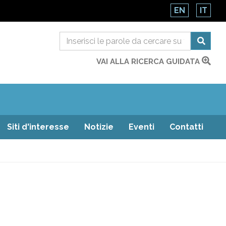
EN
IT
VAI ALLA RICERCA GUIDATA
Siti d'interesse
Notizie
Eventi
Contatti