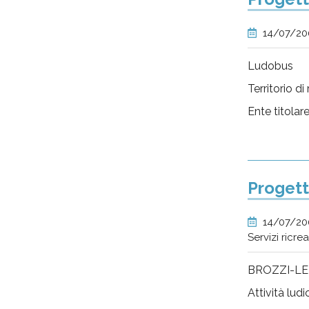
14/07/2
Ludobus
Territorio d
Ente titolar
Progett
14/07/2
Servizi ricre
BROZZI-LE
Attività lud