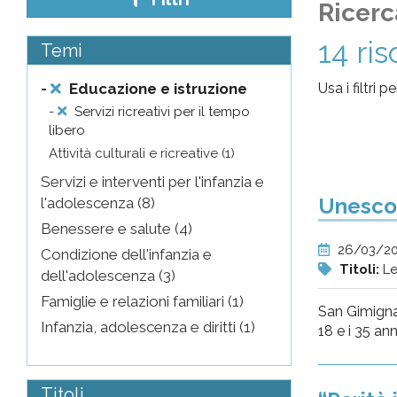
Ricerc
pr
14 ris
Temi
l'infanzia
-
Educazione e istruzione
Usa i filtri 
e
-
Servizi ricreativi per il tempo
libero
Attività culturali e ricreative (1)
l'adolescenza
Servizi e interventi per l'infanzia e
Unesco 
l'adolescenza (8)
Benessere e salute (4)
26/03/2
Condizione dell'infanzia e
Titoli:
Le
dell'adolescenza (3)
Famiglie e relazioni familiari (1)
San Gimignan
Infanzia, adolescenza e diritti (1)
18 e i 35 ann
Titoli