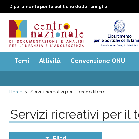
Dipartimento per le politiche della famiglia
Centro
Main
Temi
Attività
Convenzione ONU
menu
nazionale
di
Home
Servizi ricreativi per il tempo libero
Documentazione
Servizi ricreativi per i
e
analisi
Filtri