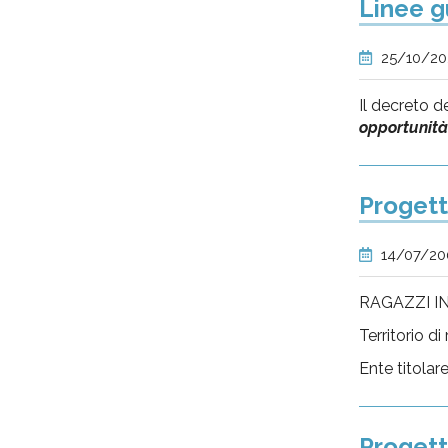
Linee gu
25/10/2
Il decreto d
opportunità 
Progett
14/07/2
RAGAZZI IN
Territorio d
Ente titolar
Proget