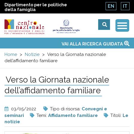
Dipartimento per le politiche
EN
IT
della famiglia
Togg
Centro
Navi
Main
VAI ALLA RICERCA GUIDATA
Chi siamo
Osservatori nazionali
Siti d'interesse
Notizie
Eventi
Contatti
Temi
Attività
Convenzione ONU
menu
nazionale
Home
Notizie
Verso la Giornata nazionale
dell’affidamento familiare
di
Verso la Giornata nazionale
Documentazione
dell’affidamento familiare
e
03/05/2022
Tipo di risorsa:
Convegni e
analisi
seminari
Temi:
Affidamento familiare
Titoli:
Le
notizie