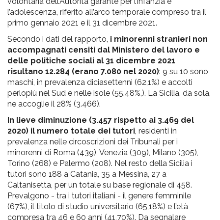
volontaria dell’Autorità garante per l’infanzia e
l’adolescenza, riferito all’arco temporale compreso tra il
primo gennaio 2021 e il 31 dicembre 2021.
Secondo i dati del rapporto,
i minorenni stranieri non
accompagnati censiti dal Ministero del lavoro e
delle politiche sociali al 31 dicembre 2021
risultano 12.284 (erano 7.080 nel 2020)
: 9 su 10 sono
maschi, in prevalenza diciasettenni (62,1%) e accolti
perlopiù nel Sud e nelle isole (55,48%,). La Sicilia, da sola,
ne accoglie il 28% (3.466).
In lieve diminuzione (3.457 rispetto ai 3.469 del
2020) il numero totale dei tutori
, residenti in
prevalenza nelle circoscrizioni dei Tribunali per i
minorenni di Roma (439), Venezia (309), Milano (305),
Torino (268) e Palermo (208). Nel resto della Sicilia i
tutori sono 188 a Catania, 35 a Messina, 27 a
Caltanisetta, per un totale su base regionale di 458.
Prevalgono - tra i tutori italiani - il genere femminile
(67%), il titolo di studio universitario (65,18%) e l’età
compresa tra 46 e 60 anni (41,70%). Da segnalare