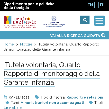
Dipartimento per le politiche
EN
IT
della famiglia
Togg
Centro
Navi
Main
VAI ALLA RICERCA GUIDATA
Chi siamo
Osservatori nazionali
Siti d'interesse
Notizie
Eventi
Contatti
Temi
Attività
Convenzione ONU
menu
nazionale
Home
Notizie
Tutela volontaria, Quarto Rapporto
di monitoraggio della Garante infanzia
di
Tutela volontaria, Quarto
Documentazione
Rapporto di monitoraggio della
e
Garante infanzia
analisi
09/12/2022
Tipo di risorsa:
Rapporti e relazioni
Temi:
Minori stranieri non accompagnati
Titoli:
Le notizie