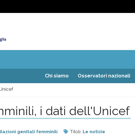
Chi siamo
Osservatori nazionali
'Unicef
minili, i dati dell'Unicef
lazioni genitali femminili
Titoli:
Le notizie