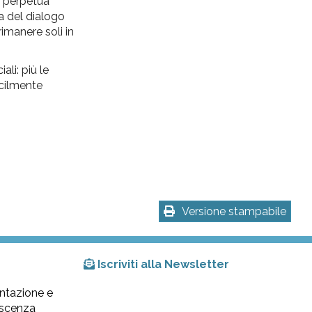
he perpetua
a del dialogo
imanere soli in
li: più le
acilmente
Versione stampabile
Iscriviti alla Newsletter
ntazione e
lescenza