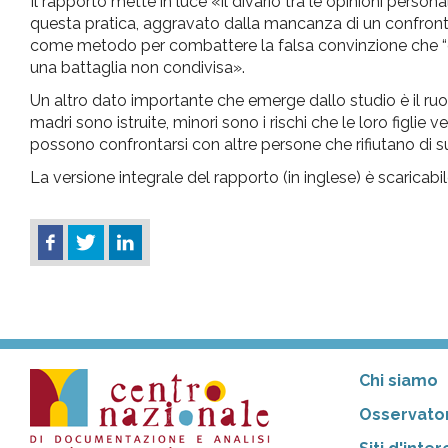
Il rapporto mette in luce «il divario tra le opinioni person
questa pratica, aggravato dalla mancanza di un confront
come metodo per combattere la falsa convinzione che “gli 
una battaglia non condivisa».
Un altro dato importante che emerge dallo studio è il ruol
madri sono istruite, minori sono i rischi che le loro figli
possono confrontarsi con altre persone che rifiutano di sub
La versione integrale del rapporto (in inglese) è scaricabi
Chi siamo
Osservator