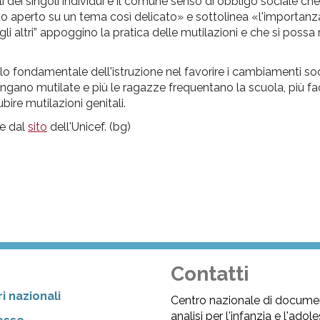
ali dei singoli individui e il comune senso di obbligo sociale c
o aperto su un tema così delicato» e sottolinea «l'importanz
altri” appoggino la pratica delle mutilazioni e che si possa r
o fondamentale dell'istruzione nel favorire i cambiamenti socia
e vengano mutilate e più le ragazze frequentano la scuola, più f
ire mutilazioni genitali.
le dal
sito
dell'Unicef. (bg)
Contatti
i nazionali
Centro nazionale di docume
analisi per l'infanzia e l'ado