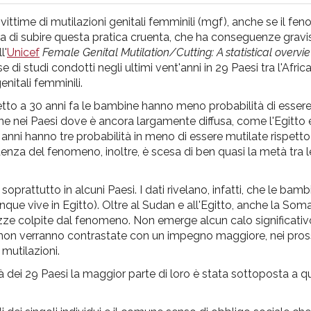
vittime di mutilazioni genitali femminili (mgf), anche se il f
ora di subire questa pratica cruenta, che ha conseguenze gravi
l'
Unicef
Female Genital Mutilation/Cutting: A statistical overv
e di studi condotti negli ultimi vent'anni in 29 Paesi tra l'Afric
enitali femminili.
ispetto a 30 anni fa le bambine hanno meno probabilità di esse
che nei Paesi dove è ancora largamente diffusa, come l'Egitto e
 anni hanno tre probabilità in meno di essere mutilate rispetto
enza del fenomeno, inoltre, è scesa di ben quasi la metà tra l
prattutto in alcuni Paesi. I dati rivelano, infatti, che le bam
nque vive in Egitto). Oltre al Sudan e all'Egitto, anche la Soma
gazze colpite dal fenomeno. Non emerge alcun calo significati
mgf non verranno contrastate con un impegno maggiore, nei pross
mutilazioni.
à dei 29 Paesi la maggior parte di loro è stata sottoposta a q