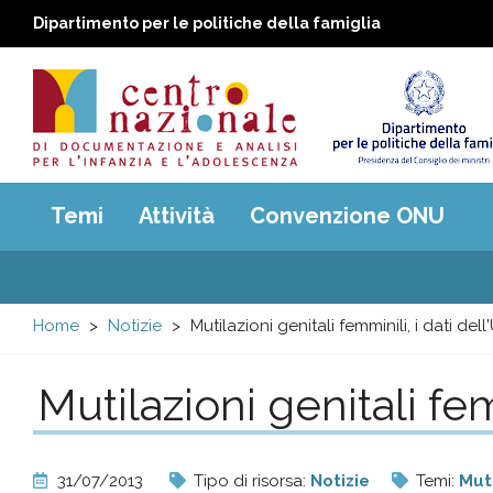
Dipartimento per le politiche della famiglia
Centro
Main
Temi
Attività
Convenzione ONU
menu
nazionale
di
Home
Notizie
Mutilazioni genitali femminili, i dati dell
Documentazione
Mutilazioni genitali fem
e
analisi
31/07/2013
Tipo di risorsa:
Notizie
Temi:
Muti