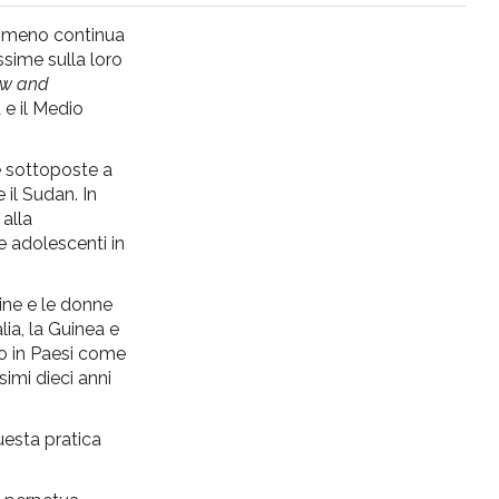
enomeno continua
ssime sulla loro
iew and
a e il Medio
re sottoposte a
 il Sudan. In
 alla
e adolescenti in
bine e le donne
lia, la Guinea e
vo in Paesi come
imi dieci anni
uesta pratica