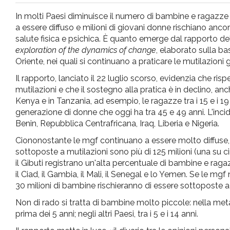
pr
In molti Paesi diminuisce il numero di bambine e ragazze 
a essere diffuso e milioni di giovani donne rischiano anc
l'infanzia
salute fisica e psichica. È quanto emerge dal rapporto del
exploration of the dynamics of change
, elaborato sulla bas
Oriente, nei quali si continuano a praticare le mutilazioni g
e
Il rapporto, lanciato il 22 luglio scorso, evidenzia che r
mutilazioni e che il sostegno alla pratica è in declino, an
l'adolescenza
Kenya e in Tanzania, ad esempio, le ragazze tra i 15 e i 19
generazione di donne che oggi ha tra 45 e 49 anni. L'incid
Benin, Repubblica Centrafricana, Iraq, Liberia e Nigeria.
Ciononostante le mgf continuano a essere molto diffuse, so
sottoposte a mutilazioni sono più di 125 milioni (una su ci
il Gibuti registrano un'alta percentuale di bambine e ra
il Ciad, il Gambia, il Mali, il Senegal e lo Yemen. Se le 
30 milioni di bambine rischieranno di essere sottoposte a 
Non di rado si tratta di bambine molto piccole: nella met
prima dei 5 anni; negli altri Paesi, tra i 5 e i 14 anni.