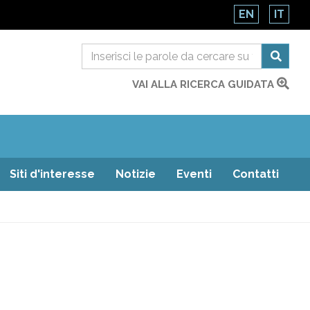
EN
IT
VAI ALLA RICERCA GUIDATA
Siti d'interesse
Notizie
Eventi
Contatti