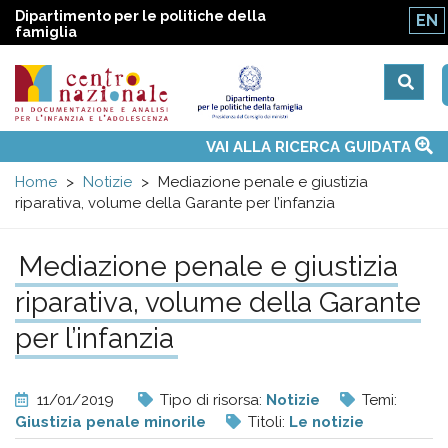
Dipartimento per le politiche della
EN
famiglia
Centro
Main
VAI ALLA RICERCA GUIDATA
Chi siamo
Osservatori nazionali
Siti d'interesse
Notizie
Eventi
Contatti
Temi
Attività
Convenzione ONU
menu
nazionale
Home
Notizie
Mediazione penale e giustizia
riparativa, volume della Garante per l’infanzia
di
Mediazione penale e giustizia
Documentazione
riparativa, volume della Garante
per l’infanzia
e
analisi
11/01/2019
Tipo di risorsa:
Notizie
Temi:
Giustizia penale minorile
Titoli:
Le notizie