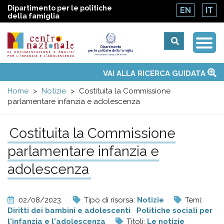
Dipartimento per le politiche
EN
IT
della famiglia
Togg
Centro
Navi
Main
VAI ALLA RICERCA GUIDATA
Chi siamo
Osservatori nazionali
Siti d'interesse
Notizie
Eventi
Contatti
Temi
Attività
Convenzione ONU
menu
nazionale
Home
Notizie
Costituita la Commissione
parlamentare infanzia e adolescenza
di
Costituita la Commissione
Documentazione
parlamentare infanzia e
e
adolescenza
analisi
02/08/2023
Tipo di risorsa:
Notizie
Temi:
Diritti dei bambini e adolescenti
Politiche sociali per
l'infanzia e l'adolescenza
Titoli:
Le notizie