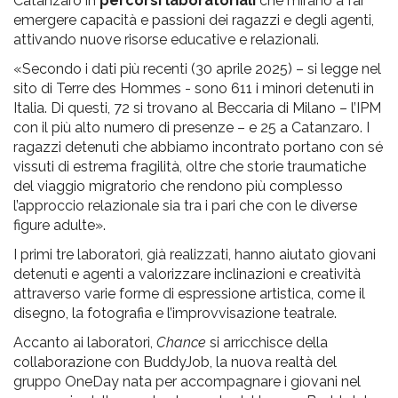
Catanzaro in
percorsi laboratoriali
che mirano a far
emergere capacità e passioni dei ragazzi e degli agenti,
attivando nuove risorse educative e relazionali.
«Secondo i dati più recenti (30 aprile 2025) – si legge nel
sito di Terre des Hommes - sono 611 i minori detenuti in
Italia. Di questi, 72 si trovano al Beccaria di Milano – l’IPM
con il più alto numero di presenze – e 25 a Catanzaro. I
ragazzi detenuti che abbiamo incontrato portano con sé
vissuti di estrema fragilità, oltre che storie traumatiche
del viaggio migratorio che rendono più complesso
l’approccio relazionale sia tra i pari che con le diverse
figure adulte».
I primi tre laboratori, già realizzati, hanno aiutato giovani
detenuti e agenti a valorizzare inclinazioni e creatività
attraverso varie forme di espressione artistica, come il
disegno, la fotografia e l’improvvisazione teatrale.
Accanto ai laboratori,
Chance
si arricchisce della
collaborazione con BuddyJob, la nuova realtà del
gruppo OneDay nata per accompagnare i giovani nel