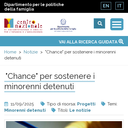
Dipartimento per le politiche
EN
IT
della famiglia
Togg
Centro
Navi
Main
VAI ALLA RICERCA GUIDATA
Chi siamo
Osservatori nazionali
Siti d'interesse
Notizie
Eventi
Contatti
Temi
Attività
Convenzione ONU
menu
nazionale
Home
Notizie
"Chance" per sostenere i minorenni
detenuti
di
"Chance" per sostenere i
Documentazione
minorenni detenuti
e
11/09/2025
Tipo di risorsa:
Progetti
Temi:
analisi
Minorenni detenuti
Titoli:
Le notizie