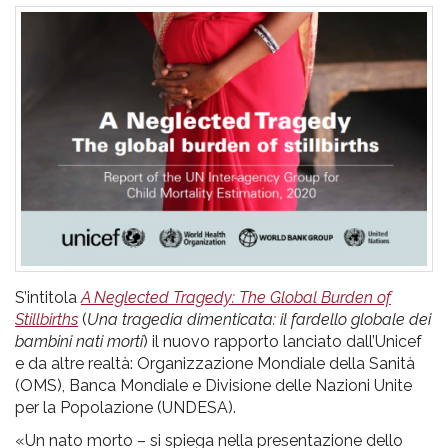
pr
l'infanzia
e
l'adolescenza
S’intitola
A Neglected Tragedy: The Global Burden of
Stillbirths
(
Una tragedia dimenticata: il fardello globale dei
bambini nati morti
) il nuovo rapporto lanciato dall’Unicef
e da altre realtà: Organizzazione Mondiale della Sanità
(OMS), Banca Mondiale e Divisione delle Nazioni Unite
per la Popolazione (UNDESA).
«Un nato morto – si spiega nella presentazione dello