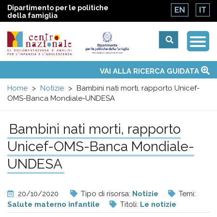
Dipartimento per le politiche
EN
IT
della famiglia
Togg
Centro
Navi
Main
VAI ALLA RICERCA GUIDATA
Chi siamo
Osservatori nazionali
Siti d'interesse
Notizie
Eventi
Contatti
Temi
Attività
Convenzione ONU
menu
nazionale
Home
Notizie
Bambini nati morti, rapporto Unicef-
OMS-Banca Mondiale-UNDESA
di
Bambini nati morti, rapporto
Documentazione
Unicef-OMS-Banca Mondiale-
e
UNDESA
analisi
20/10/2020
Tipo di risorsa:
Notizie
Temi:
Salute materno infantile
Titoli:
Le notizie