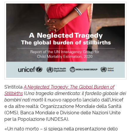
pr
l'infanzia
e
l'adolescenza
S’intitola
A Neglected Tragedy: The Global Burden of
Stillbirths
(
Una tragedia dimenticata: il fardello globale dei
bambini nati morti
) il nuovo rapporto lanciato dall’Unicef
e da altre realtà: Organizzazione Mondiale della Sanità
(OMS), Banca Mondiale e Divisione delle Nazioni Unite
per la Popolazione (UNDESA).
«Un nato morto – si spiega nella presentazione dello