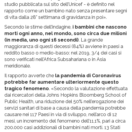
studio pubblicata sul sito dell’Unicef - è definito nel
rapporto come un bambino nato senza presentare segni
di vita dalla 28° settimana di gravidanza in poi».
Secondo le stime dell’indagine,
i bambini che nascono
morti ogni anno, nel mondo, sono circa due milioni
(in media, uno ogni 16 secondi)
. La grande
maggioranza di questi decessi (84%) avviene in paesi a
reddito basso o medio-basso: nel 2019, 3/4 dei casi si
sono verificati nell’Africa Subsahariana o in Asia
meridionale.
Il rapporto avverte che
la pandemia di Coronavirus
potrebbe far aumentare ulteriormente questo
tragico fenomeno
. «Secondo la valutazione effettuata
dai ricercatori della Johns Hopkins Bloomberg School of
Public Health, una riduzione del 50% nell’erogazione dei
servizi sanitari di base a causa della pandemia potrebbe
causare nei 117 Paesi in via di sviluppo, nell’arco di 12
mesi, un incremento del fenomeno dell’11,1%, pari a circa
200.000 casi addizionali di bambini nati morti. 13 Stati