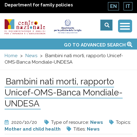
Department for family policies
EN
IT
Togg
Centro
Navi
Main
GO TO ADVANCED SEARCH
About Us
National Observatories
Websites of interest
News
Events
Contacts
Topics
Activities
UN Convention
menu
nazionale
Home
News
Bambini nati morti, rapporto Unicef-
OMS-Banca Mondiale-UNDESA
di
Bambini nati morti, rapporto
Documentazione
Unicef-OMS-Banca Mondiale-
e
UNDESA
analisi
2020/10/20
Type of resource:
News
Topics:
Mother and child health
Titles:
News