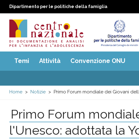
Dipartimento per le politiche della famiglia
Centro
Main
Temi
Attività
Convenzione ONU
menu
nazionale
di
Home
Notizie
Primo Forum mondiale dei Giovani del
Documentazione
Primo Forum mondiale 
e
l'Unesco: adottata la
analisi