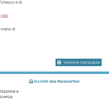
l’Unesco e di
l
sito
l menù di
Versione stampabile
Iscriviti alla Newsletter
ntazione e
lescenza