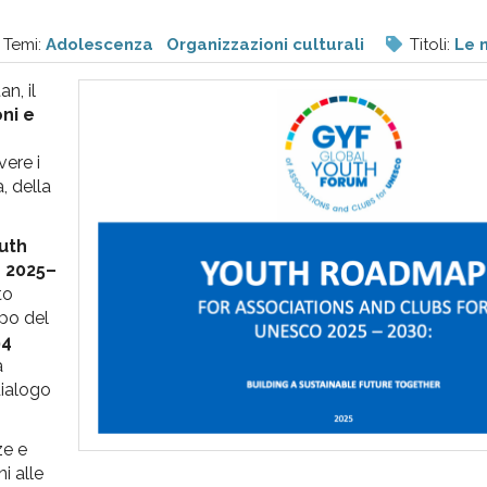
Temi:
Adolescenza
Organizzazioni culturali
Titoli:
Le n
n, il
ni e
ere i
, della
uth
 2025–
to
ppo del
94
a
dialogo
ze e
i alle