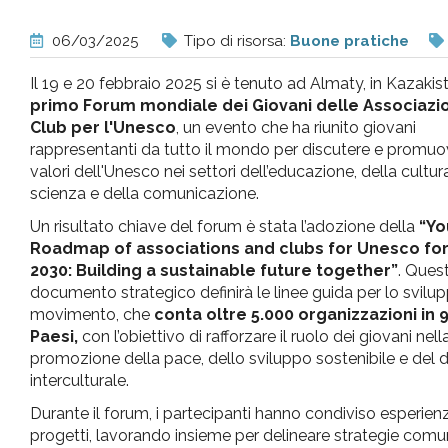
pr
06/03/2025
Tipo di risorsa:
Buone pratiche
l'infanzia
Il 19 e 20 febbraio 2025 si è tenuto ad Almaty, in Kazakista
primo Forum mondiale dei Giovani delle Associazio
e
Club per l'Unesco
, un evento che ha riunito giovani
rappresentanti da tutto il mondo per discutere e promuov
valori dell'Unesco nei settori dell’educazione, della cultura
l'adolescenza
scienza e della comunicazione.
Un risultato chiave del forum è stata l’adozione della
“Yo
Roadmap of associations and clubs for Unesco for
2030: Building a sustainable future together”
. Ques
documento strategico definirà le linee guida per lo svilu
movimento, che
conta oltre 5.000 organizzazioni in 
Paesi,
con l’obiettivo di rafforzare il ruolo dei giovani nell
promozione della pace, dello sviluppo sostenibile e del 
interculturale.
Durante il forum, i partecipanti hanno condiviso esperien
progetti, lavorando insieme per delineare strategie comun