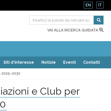
EN
IT
VAI ALLA RICERCA GUIDATA
Siti d'interesse
Notizie
Eventi
Contatti
ap 2025–2030
azioni e Club per
30