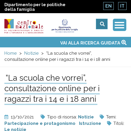
Dipartimento per le politiche
EN
IT
della famiglia
Togg
Centro
Navi
Main
VAI ALLA RICERCA GUIDATA
Chi siamo
Osservatori nazionali
Siti d'interesse
Notizie
Eventi
Contatti
Temi
Attività
Convenzione ONU
menu
nazionale
Home
Notizie
“La scuola che vorrei”,
consultazione online per i ragazzi tra i 14 e i 18 anni
di
“La scuola che vorrei”,
Documentazione
consultazione online per i
e
ragazzi tra i 14 e i 18 anni
analisi
13/10/2021
Tipo di risorsa:
Notizie
Temi:
Partecipazione e protagonismo
Istruzione
Titoli:
Le notizie