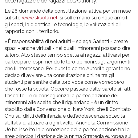
delle ragazze e dei ragazzi dell’Authority.
Le 26 domande della consultazione, attiva per un mese
sul sito
www.skuola.net
, si soffermano su cinque ambiti:
gli spazi, la didattica, le tecnologie, le valutazioni e il
rapporto con il territorio.
«È responsabilità di noi adulti – spiega Garlatti - creare
spazi - anche virtuali - nei quali i minorenni possano dire
la loro. Allo stesso tempo spetta ai ragazzi attivarsi per
partecipare, esprimendo le loro opinioni sugli argomenti
che li interessano. Per questo come Autorità garante ho
deciso di avviare una consultazione online tra gli
studenti per sentire dalla loro voce come vorrebbero
che fosse la scuola. Occorre passare dalle parole ai fatti.
L’ascolto - e di conseguenza la partecipazione dei
minorenni alle scelte che li riguardano - è un diritto
stabilito dalla Convenzione di New York, che il Comitato
Onu sui diritti dell’infanzia e dell’adolescenza sollecita
all’Italia di attuare a ogni livello. Anche la Commissione
Ue ha inserito la promozione della partecipazione tra le
aree principali d’azione della prima Strategia europea sui