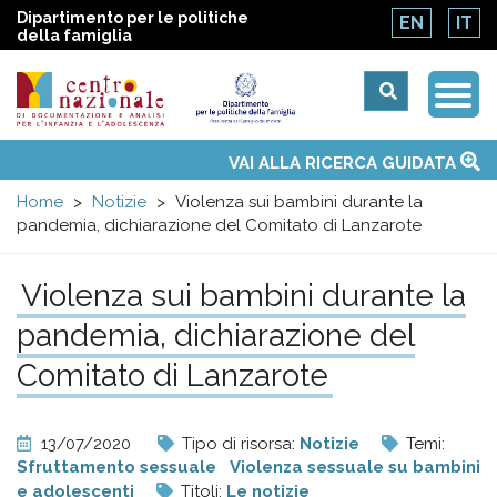
Dipartimento per le politiche
EN
IT
della famiglia
Togg
Centro
Navi
Main
VAI ALLA RICERCA GUIDATA
Chi siamo
Osservatori nazionali
Siti d'interesse
Notizie
Eventi
Contatti
Temi
Attività
Convenzione ONU
menu
nazionale
Home
Notizie
Violenza sui bambini durante la
pandemia, dichiarazione del Comitato di Lanzarote
di
Violenza sui bambini durante la
Documentazione
pandemia, dichiarazione del
e
Comitato di Lanzarote
analisi
13/07/2020
Tipo di risorsa:
Notizie
Temi:
Sfruttamento sessuale
Violenza sessuale su bambini
e adolescenti
Titoli:
Le notizie