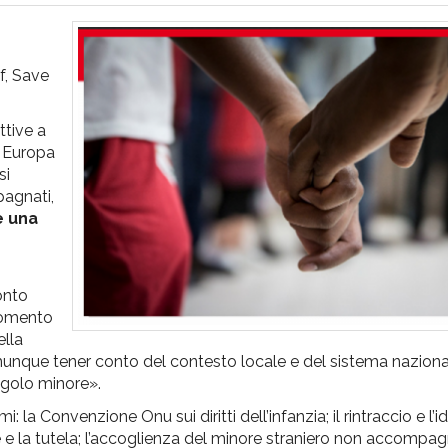
ef, Save
ttive a
d Europa
si
pagnati,
e una
onto
 momento
ella
nque tener conto del contesto locale e del sistema naziona
ingolo minore».
i: la Convenzione Onu sui diritti dell’infanzia; il rintraccio e l’i
 la tutela; l’accoglienza del minore straniero non accompagn