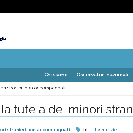
Chi siamo
Osservatori nazionali
inori stranieri non accompagnati
 la tutela dei minori str
ori stranieri non accompagnati
Titoli:
Le notizie