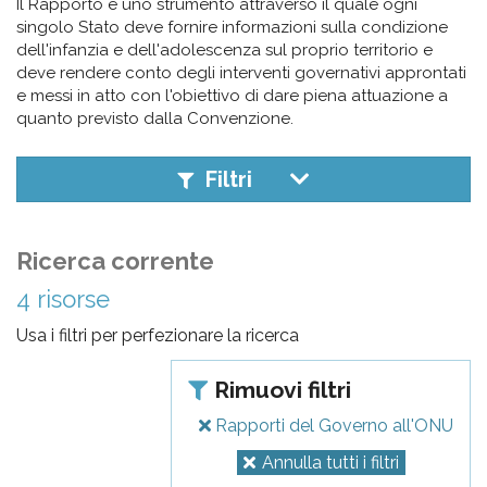
pr
Il Rapporto è uno strumento attraverso il quale ogni
singolo Stato deve fornire informazioni sulla condizione
l'infanzia
dell'infanzia e dell'adolescenza sul proprio territorio e
deve rendere conto degli interventi governativi approntati
e
e messi in atto con l'obiettivo di dare piena attuazione a
quanto previsto dalla Convenzione.
l'adolescenza
Filtri
Ricerca corrente
4 risorse
Usa i filtri per perfezionare la ricerca
Rimuovi filtri
Rapporti del Governo all'ONU
Annulla tutti i filtri