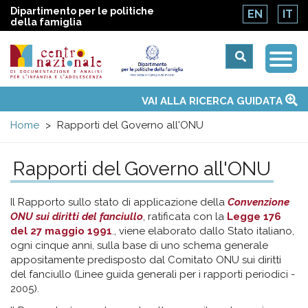
Dipartimento per le politiche
EN
IT
della famiglia
Togg
Centro
Navi
Main
VAI ALLA RICERCA GUIDATA
Chi siamo
Osservatori nazionali
Siti d'interesse
Notizie
Eventi
Contatti
Temi
Attività
Convenzione ONU
menu
nazionale
Home
Rapporti del Governo all'ONU
di
Rapporti del Governo all'ONU
Documentazione
Il Rapporto sullo stato di applicazione della
Convenzione
ONU sui diritti del fanciullo
, ratificata con la
Legge 176
e
del 27 maggio 1991
., viene elaborato dallo Stato italiano,
ogni cinque anni, sulla base di uno schema generale
appositamente predisposto dal Comitato ONU sui diritti
analisi
del fanciullo (Linee guida generali per i rapporti periodici -
2005).