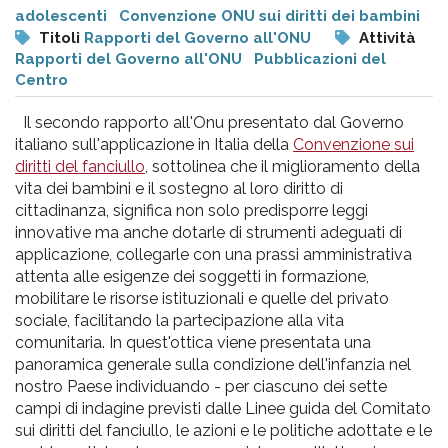
pr
adolescenti
Convenzione ONU sui diritti dei bambini
l'infanzia
Titoli
Rapporti del Governo all'ONU
Attività
Rapporti del Governo all'ONU
Pubblicazioni del
Centro
e
Il secondo rapporto all'Onu presentato dal Governo
l'adolescenza
italiano sull'applicazione in Italia della
Convenzione sui
diritti del fanciullo
, sottolinea che il miglioramento della
vita dei bambini e il sostegno al loro diritto di
cittadinanza, significa non solo predisporre leggi
innovative ma anche dotarle di strumenti adeguati di
applicazione, collegarle con una prassi amministrativa
attenta alle esigenze dei soggetti in formazione,
mobilitare le risorse istituzionali e quelle del privato
sociale, facilitando la partecipazione alla vita
comunitaria. In quest'ottica viene presentata una
panoramica generale sulla condizione dell'infanzia nel
nostro Paese individuando - per ciascuno dei sette
campi di indagine previsti dalle Linee guida del Comitato
sui diritti del fanciullo, le azioni e le politiche adottate e le