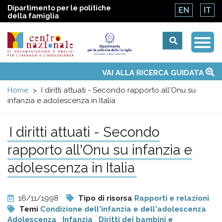
Dipartimento per le politiche
EN
IT
della famiglia
Togg
Centro
Navi
Main
VAI ALLA RICERCA GUIDATA
Chi siamo
Osservatori nazionali
Siti d'interesse
Notizie
Eventi
Contatti
Temi
Attività
Convenzione ONU
menu
nazionale
Home
I diritti attuati - Secondo rapporto all'Onu su
infanzia e adolescenza in Italia
di
I diritti attuati - Secondo
Documentazione
rapporto all'Onu su infanzia e
e
adolescenza in Italia
analisi
16/11/1998
Tipo di risorsa
Rapporti e relazioni
Temi
Condizione dell'infanzia e dell'adolescenza
Adolescenza
Infanzia
Diritti dei bambini e