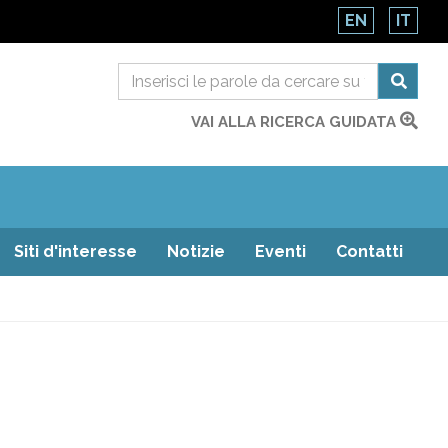
EN
IT
VAI ALLA RICERCA GUIDATA
Siti d'interesse
Notizie
Eventi
Contatti