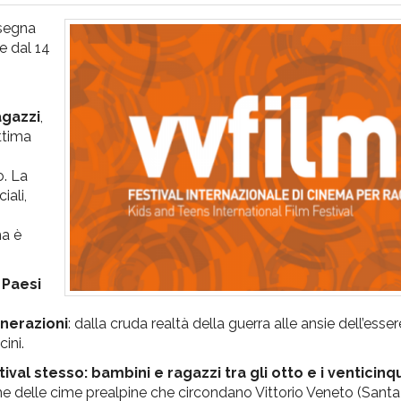
ssegna
e dal 14
agazzi
,
ttima
o. La
iali,
ma è
 Paesi
enerazioni
: dalla cruda realtà della guerra alle ansie dell’ess
cini.
tival stesso: bambini e ragazzi tra gli otto e i venticinq
 delle cime prealpine che circondano Vittorio Veneto (Santa