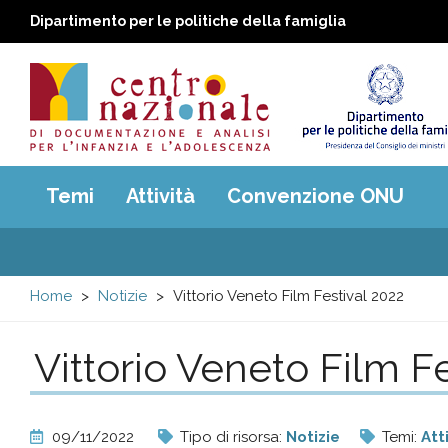
Dipartimento per le politiche della famiglia
Centro
Main
Temi
Attività
Convenzione ONU
menu
nazionale
di
Home
Notizie
Vittorio Veneto Film Festival 2022
Documentazione
Vittorio Veneto Film Fe
e
analisi
09/11/2022
Tipo di risorsa:
Notizie
Temi:
Att