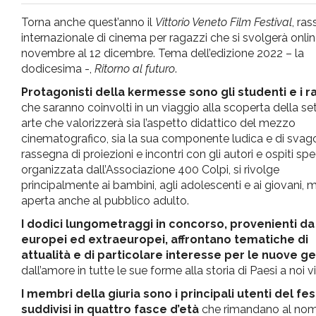
pr
Torna anche quest’anno il
Vittorio Veneto Film Festival
, ra
internazionale di cinema per ragazzi che si svolgerà onlin
l'infanzia
novembre al 12 dicembre. Tema dell’edizione 2022 – la
dodicesima -,
Ritorno al futuro
.
e
Protagonisti della kermesse sono gli studenti e i r
che saranno coinvolti in un viaggio alla scoperta della se
arte che valorizzerà sia l’aspetto didattico del mezzo
l'adolescenza
cinematografico, sia la sua componente ludica e di svag
rassegna di proiezioni e incontri con gli autori e ospiti spec
organizzata dall’Associazione 400 Colpi, si rivolge
principalmente ai bambini, agli adolescenti e ai giovani, 
aperta anche al pubblico adulto.
I dodici lungometraggi in concorso, provenienti da
europei ed extraeuropei, affrontano tematiche di
attualità e di particolare interesse per le nuove g
dall’amore in tutte le sue forme alla storia di Paesi a noi vi
I membri della giuria sono i principali utenti del fes
suddivisi in quattro fasce d’età
che rimandano al nome