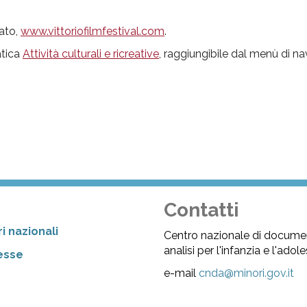
cato,
www.vittoriofilmfestival.com
.
atica
Attività culturali e ricreative
, raggiungibile dal menù di n
Contatti
i nazionali
Centro nazionale di docume
analisi per l'infanzia e l'ado
resse
e-mail
cnda@minori.gov.it