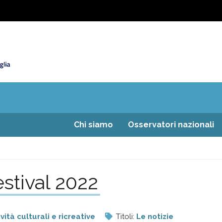
Chi siamo
Osservatori nazionali
stival 2022
ività culturali e ricreative
Titoli:
Le notizie