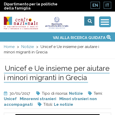
Dipartimento per le politiche
EN
IT
della famiglia
Togg
Centro
Navi
Main
VAI ALLA RICERCA GUIDATA
Chi siamo
Osservatori nazionali
Siti d'interesse
Notizie
Eventi
Contatti
Temi
Attività
Convenzione ONU
menu
nazionale
Home
Notizie
Unicef e Ue insieme per aiutare i
minori migranti in Grecia
di
Unicef e Ue insieme per aiutare
Documentazione
i minori migranti in Grecia
e
30/01/2017
Tipo di risorsa:
Notizie
Temi:
analisi
Unicef
Minorenni stranieri
Minori stranieri non
accompagnati
Titoli:
Le notizie