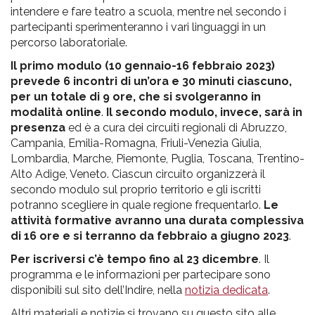
intendere e fare teatro a scuola, mentre nel secondo i
partecipanti sperimenteranno i vari linguaggi in un
percorso laboratoriale.
Il primo modulo (10 gennaio-16 febbraio 2023)
prevede 6 incontri di un’ora e 30 minuti ciascuno,
per un totale di 9 ore, che si svolgeranno in
modalità online
.
Il secondo modulo, invece, sarà in
presenza
ed è a cura dei circuiti regionali di Abruzzo,
Campania, Emilia-Romagna, Friuli-Venezia Giulia,
Lombardia, Marche, Piemonte, Puglia, Toscana, Trentino-
Alto Adige, Veneto. Ciascun circuito organizzerà il
secondo modulo sul proprio territorio e gli iscritti
potranno scegliere in quale regione frequentarlo.
Le
attività formative avranno una durata complessiva
di 16 ore e si terranno da febbraio a giugno 2023
.
Per iscriversi c’è tempo fino al 23 dicembre
. Il
programma e le informazioni per partecipare sono
disponibili sul sito dell’Indire, nella
notizia dedicata
.
Altri materiali e notizie si trovano su questo sito alle