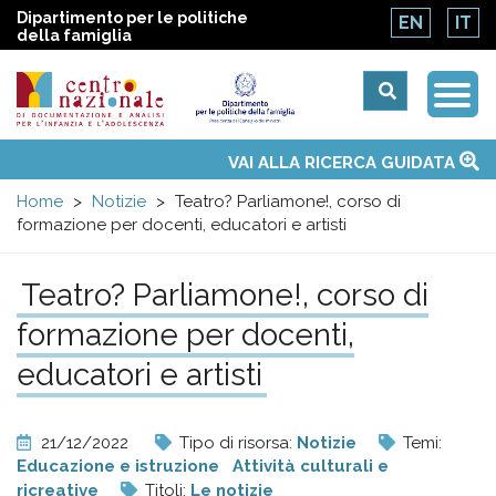
Dipartimento per le politiche
EN
IT
della famiglia
Togg
Centro
Navi
Main
VAI ALLA RICERCA GUIDATA
Chi siamo
Osservatori nazionali
Siti d'interesse
Notizie
Eventi
Contatti
Temi
Attività
Convenzione ONU
menu
nazionale
Home
Notizie
Teatro? Parliamone!, corso di
formazione per docenti, educatori e artisti
di
Teatro? Parliamone!, corso di
Documentazione
formazione per docenti,
e
educatori e artisti
analisi
21/12/2022
Tipo di risorsa:
Notizie
Temi:
Educazione e istruzione
Attività culturali e
ricreative
Titoli:
Le notizie