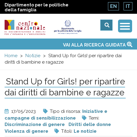
Dipartimento per le politiche
EN
IT
della famiglia
Togg
Centro
Navi
Main
VAI ALLA RICERCA GUIDATA
Chi siamo
Osservatori nazionali
Siti d'interesse
Notizie
Eventi
Contatti
Temi
Attività
Convenzione ONU
menu
nazionale
Home
Notizie
Stand Up for Girls! per ripartire dai
diritti di bambine e ragazze
di
Stand Up for Girls! per ripartire
Documentazione
dai diritti di bambine e ragazze
e
17/05/2023
Tipo di risorsa:
Iniziative e
analisi
campagne di sensibilizzazione
Temi:
Discriminazione di genere
Diritti delle donne
Violenza di genere
Titoli:
Le notizie