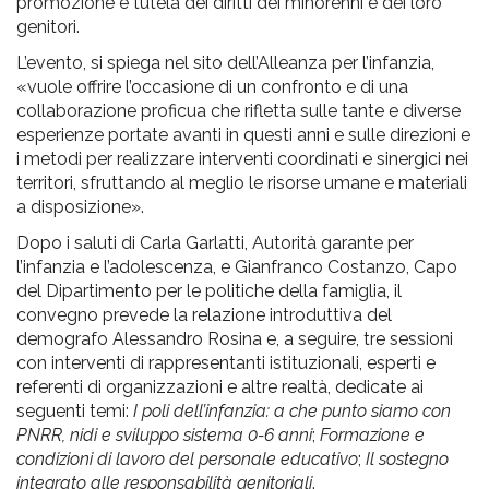
promozione e tutela dei diritti dei minorenni e dei loro
genitori.
L’evento, si spiega nel sito dell’Alleanza per l’infanzia,
«vuole offrire l’occasione di un confronto e di una
collaborazione proficua che rifletta sulle tante e diverse
esperienze portate avanti in questi anni e sulle direzioni e
i metodi per realizzare interventi coordinati e sinergici nei
territori, sfruttando al meglio le risorse umane e materiali
a disposizione».
Dopo i saluti di Carla Garlatti, Autorità garante per
l’infanzia e l’adolescenza, e Gianfranco Costanzo, Capo
del Dipartimento per le politiche della famiglia, il
convegno prevede la relazione introduttiva del
demografo Alessandro Rosina e, a seguire, tre sessioni
con interventi di rappresentanti istituzionali, esperti e
referenti di organizzazioni e altre realtà, dedicate ai
seguenti temi:
I poli dell’infanzia: a che punto siamo con
PNRR, nidi e sviluppo sistema 0-6 anni
;
Formazione e
condizioni di lavoro del personale educativo
;
Il sostegno
integrato alle responsabilità genitoriali
.