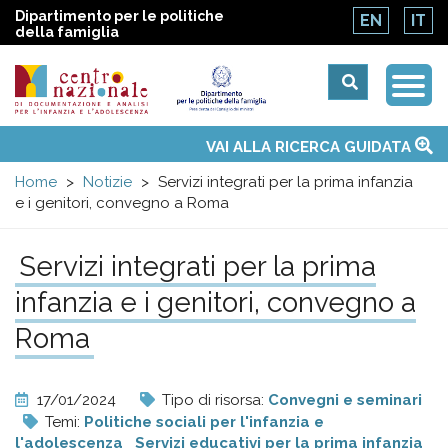
Dipartimento per le politiche
EN
IT
della famiglia
Togg
Centro
Navi
Main
VAI ALLA RICERCA GUIDATA
Chi siamo
Osservatori nazionali
Siti d'interesse
Notizie
Eventi
Contatti
Temi
Attività
Convenzione ONU
menu
nazionale
Home
Notizie
Servizi integrati per la prima infanzia
e i genitori, convegno a Roma
di
Servizi integrati per la prima
Documentazione
infanzia e i genitori, convegno a
e
Roma
analisi
17/01/2024
Tipo di risorsa:
Convegni e seminari
Temi:
Politiche sociali per l'infanzia e
l'adolescenza
Servizi educativi per la prima infanzia