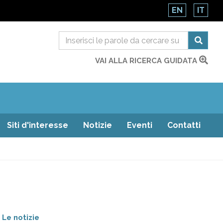
EN
IT
VAI ALLA RICERCA GUIDATA
Siti d'interesse
Notizie
Eventi
Contatti
:
Le notizie