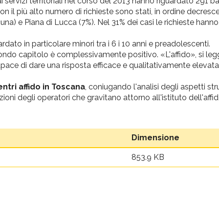
i servizi territoriali nel corso del 2013 hanno riguardato 291 b
 con il più alto numero di richieste sono stati, in ordine decresce
cuna) e Piana di Lucca (7%). Nel 31% dei casi le richieste hann
rdato in particolare minori tra i 6 i 10 anni e preadolescenti.
ndo capitolo è complessivamente positivo. «L'affido», si legge
apace di dare una risposta efficace e qualitativamente elevata 
tri affido in Toscana
, coniugando l'analisi degli aspetti stru
ioni degli operatori che gravitano attorno all'istituto dell'affi
Dimensione
853.9 KB