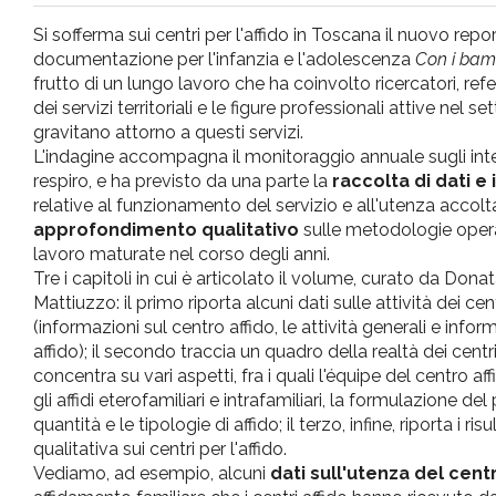
pr
Si sofferma sui centri per l'affido in Toscana il nuovo repo
documentazione per l'infanzia e l'adolescenza
Con i bamb
l'infanzia
frutto di un lungo lavoro che ha coinvolto ricercatori, refe
dei servizi territoriali e le figure professionali attive nel 
gravitano attorno a questi servizi.
e
L'indagine accompagna il monitoraggio annuale sugli inter
respiro, e ha previsto da una parte la
raccolta di dati e
l'adolescenza
relative al funzionamento del servizio e all'utenza accolta,
approfondimento qualitativo
sulle metodologie opera
lavoro maturate nel corso degli anni.
Tre i capitoli in cui è articolato il volume, curato da Donat
Mattiuzzo: il primo riporta alcuni dati sulle attività dei cen
(informazioni sul centro affido, le attività generali e info
affido); il secondo traccia un quadro della realtà dei centri
concentra su vari aspetti, fra i quali l'équipe del centro aff
gli affidi eterofamiliari e intrafamiliari, la formulazione de
quantità e le tipologie di affido; il terzo, infine, riporta i ri
qualitativa sui centri per l'affido.
Vediamo, ad esempio, alcuni
dati sull'utenza del cent