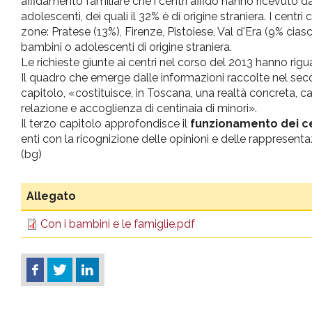
affidamento familiare che i centri affido hanno ricevuto da
adolescenti, dei quali il 32% è di origine straniera. I centri
zone: Pratese (13%), Firenze, Pistoiese, Val d'Era (9% cias
bambini o adolescenti di origine straniera.
Le richieste giunte ai centri nel corso del 2013 hanno rigua
Il quadro che emerge dalle informazioni raccolte nel seco
capitolo, «costituisce, in Toscana, una realtà concreta, c
relazione e accoglienza di centinaia di minori».
Il terzo capitolo approfondisce il
funzionamento dei cen
enti con la ricognizione delle opinioni e delle rappresentaz
(bg)
Allegato
Con i bambini e le famiglie.pdf