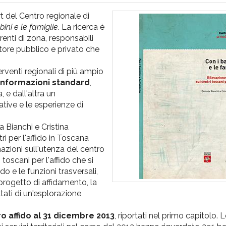
rt del Centro regionale di
ini e le famiglie
. La ricerca è
renti di zona, responsabili
settore pubblico e privato che
venti regionali di più ampio
 informazioni standard
,
 e dall'altra un
tive e le esperienze di
a Bianchi e Cristina
tri per l'affido in Toscana
rmazioni sull'utenza del centro
 toscani per l'affido che si
ido e le funzioni trasversali,
l progetto di affidamento, la
sultati di un'esplorazione
ro affido al 31 dicembre 2013
, riportati nel primo capitolo. L