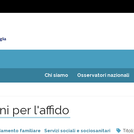
Chi siamo
Osservatori nazionali
i per l'affido
idamento familiare
Servizi sociali e sociosanitari
Titoli