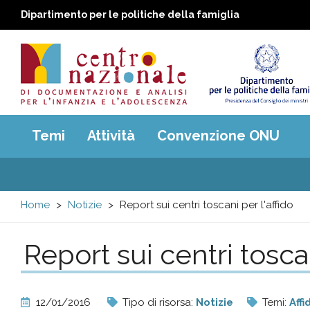
Dipartimento per le politiche della famiglia
Centro
Main
Temi
Attività
Convenzione ONU
menu
nazionale
di
Home
Notizie
Report sui centri toscani per l'affido
Documentazione
Report sui centri toscan
e
analisi
12/01/2016
Tipo di risorsa:
Notizie
Temi:
Aff