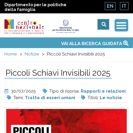
Dipartimento per le politiche
EN
IT
della famiglia
Togg
Centro
Navi
Main
VAI ALLA RICERCA GUIDATA
Chi siamo
Osservatori nazionali
Siti d'interesse
Notizie
Eventi
Contatti
Temi
Attività
Convenzione ONU
menu
nazionale
Home
Notizie
Piccoli Schiavi Invisibili 2025
di
Piccoli Schiavi Invisibili 2025
Documentazione
30/07/2025
Tipo di risorsa:
Rapporti e relazioni
e
Temi:
Tratta di esseri umani
Titoli:
Le notizie
analisi