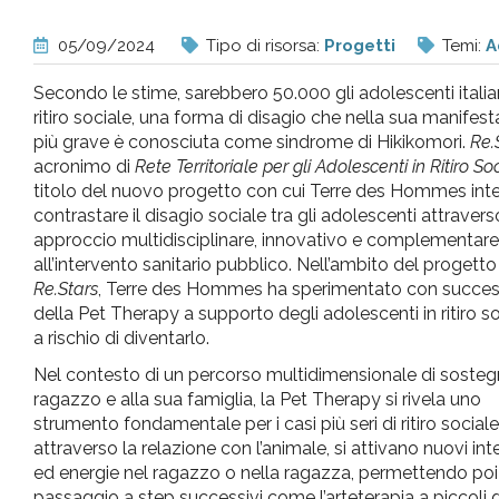
pr
05/09/2024
Tipo di risorsa:
Progetti
Temi:
A
l'infanzia
Secondo le stime, sarebbero 50.000 gli adolescenti italian
ritiro sociale, una forma di disagio che nella sua manifes
e
più grave è conosciuta come sindrome di Hikikomori.
Re.
acronimo di
Rete Territoriale per gli Adolescenti in Ritiro So
titolo del nuovo progetto con cui Terre des Hommes int
l'adolescenza
contrastare il disagio sociale tra gli adolescenti attraver
approccio multidisciplinare, innovativo e complementare
all’intervento sanitario pubblico. Nell’ambito del progetto
Re.Stars
, Terre des Hommes ha sperimentato con succes
della Pet Therapy a supporto degli adolescenti in ritiro s
a rischio di diventarlo.
Nel contesto di un percorso multidimensionale di sosteg
ragazzo e alla sua famiglia, la Pet Therapy si rivela uno
strumento fondamentale per i casi più seri di ritiro sociale
attraverso la relazione con l’animale, si attivano nuovi int
ed energie nel ragazzo o nella ragazza, permettendo poi 
passaggio a step successivi come l’arteterapia a piccoli g