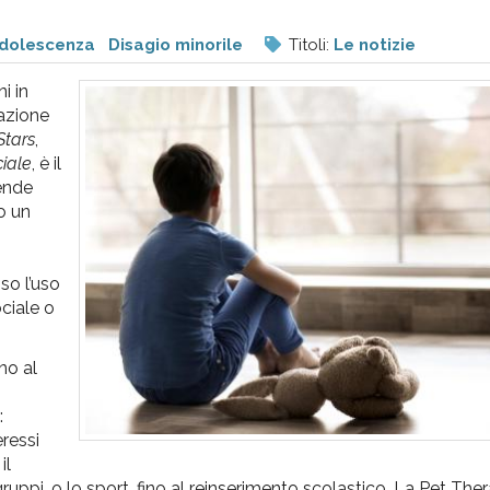
dolescenza
Disagio minorile
Titoli:
Le notizie
i in
tazione
Stars
,
ciale
, è il
ende
so un
so l’uso
ociale o
no al
:
eressi
il
ruppi, o lo sport, fino al reinserimento scolastico. La Pet The