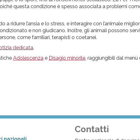
e, poiché questa condizione è spesso associata a problemi come 
a ridurre l’ansia e lo stress, e interagire con l’animale miglio
incondizionato e non giudicano. Inoltre, gli animali possono ser
persone, come familiari, terapisti o coetanei.
otizia dedicata
.
matiche
Adolescenza
e
Disagio minorile
, raggiungibili dal menù
Contatti
i nazionali