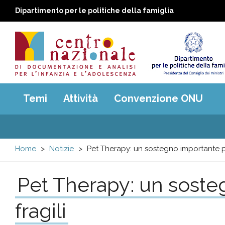
Dipartimento per le politiche della famiglia
Centro
Main
Temi
Attività
Convenzione ONU
menu
nazionale
di
Home
Notizie
Pet Therapy: un sostegno importante pe
Documentazione
Pet Therapy: un soste
e
fragili
analisi