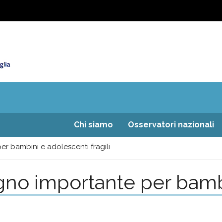
Chi siamo
Osservatori nazionali
r bambini e adolescenti fragili
gno importante per bamb