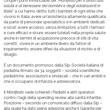
pr
Cinque i punti irrinunciabili del “
Manifesto per il diritto alla
salute e al benessere dei bambini e degli adolescenti in
l'infanzia
Italia
” a cui hanno diritto tutti i bambini di ogni etnia che
vivono in Italia: avere un'assistenza altamente qualificata
e
da parte di personale specialistico e in ambienti dedicati
e sicuri; avere accesso, senza limitazioni, a tutti i farmaci
e cure efficaci e sicure; essere tutelati nella propria salute
l'adolescenza
anche in termini di acquisizione precoce di stili di vita
corretti; vivere in un ambiente libero da fattori di
inquinamento; essere difesi da situazioni di rischio e di
disagio.
É un documento promosso dalla Sip-Società italiana di
pediatria firmato da 34 soggetti – società scientifiche,
pediatriche, associazioni e sindacati – che in vari ambiti e
che si occupano di infanzia e adolescenza.
Il
Manifesto
vede schierati i Pediatri e altri operatori
contro i tagli della spending review alla sanità infantile.
Posizione – secondo un comunicato diffuso dalla Sip –
alla quale ha dato piena adesione anche il Garante per