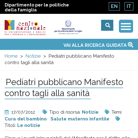
Dipartimento per le politiche
EN
IT
della famiglia
Togg
Centro
Navi
Main
VAI ALLA RICERCA GUIDATA
Chi siamo
Osservatori nazionali
Siti d'interesse
Notizie
Eventi
Contatti
Temi
Attività
Convenzione ONU
menu
nazionale
Home
Notizie
Pediatri pubblicano Manifesto
contro tagli alla sanità
di
Pediatri pubblicano Manifesto
Documentazione
contro tagli alla sanità
e
17/07/2012
Tipo di risorsa:
Notizie
Temi:
analisi
Cura del bambino
Salute materno infantile
Titoli:
Le notizie