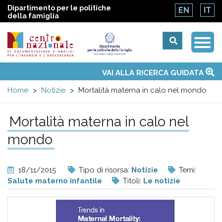
Dipartimento per le politiche
EN
IT
della famiglia
Togg
Centro
Navi
Main
VAI ALLA RICERCA GUIDATA
Chi siamo
Osservatori nazionali
Siti d'interesse
Notizie
Eventi
Contatti
Temi
Attività
Convenzione ONU
menu
nazionale
Home
Notizie
Mortalità materna in calo nel mondo
di
Mortalità materna in calo nel
mondo
Documentazione
e
18/11/2015
Tipo di risorsa:
Notizie
Temi:
Salute materno infantile
Titoli:
Le notizie
analisi