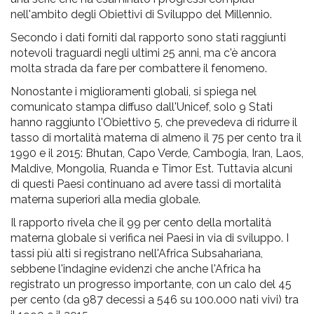
nell'ambito degli Obiettivi di Sviluppo del Millennio.
Secondo i dati forniti dal rapporto sono stati raggiunti
notevoli traguardi negli ultimi 25 anni, ma c'è ancora
molta strada da fare per combattere il fenomeno.
Nonostante i miglioramenti globali, si spiega nel
comunicato stampa diffuso dall'Unicef, solo 9 Stati
hanno raggiunto l'Obiettivo 5, che prevedeva di ridurre il
tasso di mortalità materna di almeno il 75 per cento tra il
1990 e il 2015: Bhutan, Capo Verde, Cambogia, Iran, Laos,
Maldive, Mongolia, Ruanda e Timor Est. Tuttavia alcuni
di questi Paesi continuano ad avere tassi di mortalità
materna superiori alla media globale.
Il rapporto rivela che il 99 per cento della mortalità
materna globale si verifica nei Paesi in via di sviluppo. I
tassi più alti si registrano nell'Africa Subsahariana,
sebbene l'indagine evidenzi che anche l'Africa ha
registrato un progresso importante, con un calo del 45
per cento (da 987 decessi a 546 su 100.000 nati vivi) tra