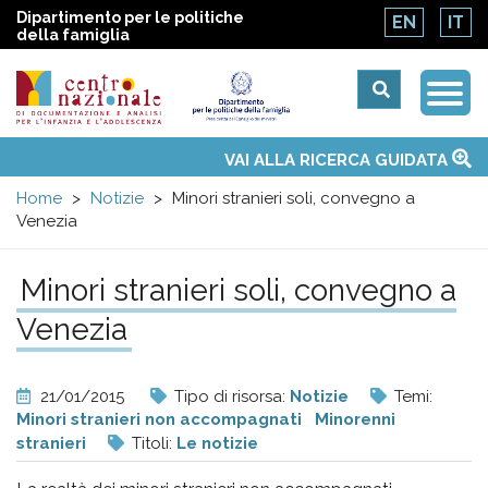
Dipartimento per le politiche
EN
IT
della famiglia
Togg
Centro
Navi
Main
VAI ALLA RICERCA GUIDATA
Chi siamo
Osservatori nazionali
Siti d'interesse
Notizie
Eventi
Contatti
Temi
Attività
Convenzione ONU
menu
nazionale
Home
Notizie
Minori stranieri soli, convegno a
Venezia
di
Minori stranieri soli, convegno a
Documentazione
Venezia
e
21/01/2015
Tipo di risorsa:
Notizie
Temi:
analisi
Minori stranieri non accompagnati
Minorenni
stranieri
Titoli:
Le notizie