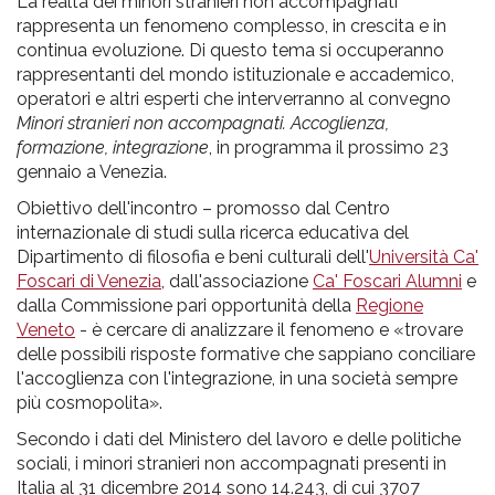
pr
La realtà dei minori stranieri non accompagnati
rappresenta un fenomeno complesso, in crescita e in
l'infanzia
continua evoluzione. Di questo tema si occuperanno
rappresentanti del mondo istituzionale e accademico,
e
operatori e altri esperti che interverranno al convegno
Minori stranieri non accompagnati. Accoglienza,
formazione, integrazione
, in programma il prossimo 23
l'adolescenza
gennaio a Venezia.
Obiettivo dell'incontro – promosso dal Centro
internazionale di studi sulla ricerca educativa del
Dipartimento di filosofia e beni culturali dell'
Università Ca'
Foscari di Venezia
, dall'associazione
Ca' Foscari Alumni
e
dalla Commissione pari opportunità della
Regione
Veneto
- è cercare di analizzare il fenomeno e «trovare
delle possibili risposte formative che sappiano conciliare
l'accoglienza con l'integrazione, in una società sempre
più cosmopolita».
Secondo i dati del Ministero del lavoro e delle politiche
sociali, i minori stranieri non accompagnati presenti in
Italia al 31 dicembre 2014 sono 14.243, di cui 3707