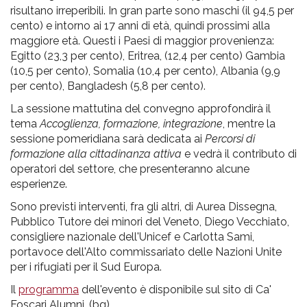
risultano irreperibili. In gran parte sono maschi (il 94,5 per
cento) e intorno ai 17 anni di età, quindi prossimi alla
maggiore età. Questi i Paesi di maggior provenienza:
Egitto (23,3 per cento), Eritrea, (12,4 per cento) Gambia
(10,5 per cento), Somalia (10,4 per cento), Albania (9,9
per cento), Bangladesh (5,8 per cento).
La sessione mattutina del convegno approfondirà il
tema
Accoglienza, formazione, integrazione
, mentre la
sessione pomeridiana sarà dedicata ai
Percorsi di
formazione alla cittadinanza attiva
e vedrà il contributo di
operatori del settore, che presenteranno alcune
esperienze.
Sono previsti interventi, fra gli altri, di Aurea Dissegna,
Pubblico Tutore dei minori del Veneto, Diego Vecchiato,
consigliere nazionale dell'Unicef e Carlotta Sami,
portavoce dell'Alto commissariato delle Nazioni Unite
per i rifugiati per il Sud Europa.
Il
programma
dell'evento è disponibile sul sito di Ca'
Foscari Alumni. (bg)