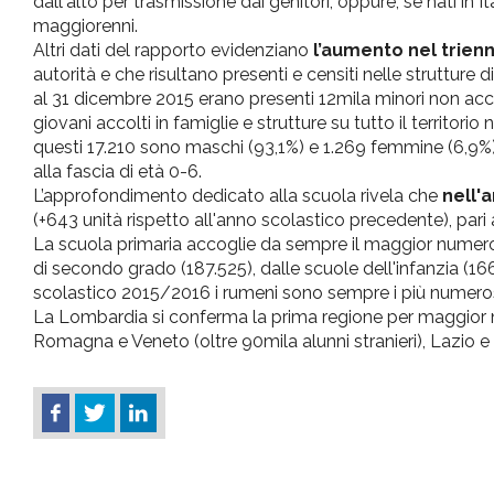
dall'alto per trasmissione dai genitori, oppure, se nati in 
maggiorenni.
Altri dati del rapporto evidenziano
l’aumento nel trien
autorità e che risultano presenti e censiti nelle strutture d
al 31 dicembre 2015 erano presenti 12mila minori non acc
giovani accolti in famiglie e strutture su tutto il territorio 
questi 17.210 sono maschi (93,1%) e 1.269 femmine (6,9%); 
alla fascia di età 0-6.
L’approfondimento dedicato alla scuola rivela che
nell'a
(+643 unità rispetto all'anno scolastico precedente), pari
La scuola primaria accoglie da sempre il maggior numero d
di secondo grado (187.525), dalle scuole dell'infanzia (16
scolastico 2015/2016 i rumeni sono sempre i più numerosi (
La Lombardia si conferma la prima regione per maggior nu
Romagna e Veneto (oltre 90mila alunni stranieri), Lazio e