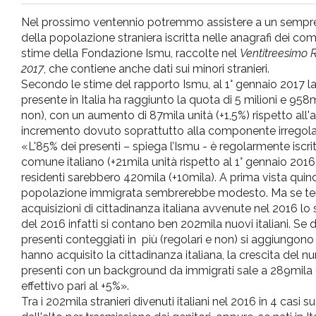
pr
Nel prossimo ventennio potremmo assistere a un sempre
della popolazione straniera iscritta nelle anagrafi dei comu
l'infanzia
stime della Fondazione Ismu, raccolte nel
Ventitreesimo R
2017
, che contiene anche dati sui minori stranieri.
Secondo le stime del rapporto Ismu, al 1° gennaio 2017 l
e
presente in Italia ha raggiunto la quota di 5 milioni e 958
non), con un aumento di 87mila unità (+1,5%) rispetto all
l'adolescenza
incremento dovuto soprattutto alla componente irregolar
«L'85% dei presenti – spiega l’Ismu - è regolarmente iscri
comune italiano (+21mila unità rispetto al 1° gennaio 2016)
residenti sarebbero 420mila (+10mila). A prima vista quind
popolazione immigrata sembrerebbe modesto. Ma se te
acquisizioni di cittadinanza italiana avvenute nel 2016 l
del 2016 infatti si contano ben 202mila nuovi italiani. Se 
presenti conteggiati in più (regolari e non) si aggiungono
hanno acquisito la cittadinanza italiana, la crescita del
presenti con un background da immigrati sale a 289mil
effettivo pari al +5%».
Tra i 202mila stranieri divenuti italiani nel 2016 in 4 casi