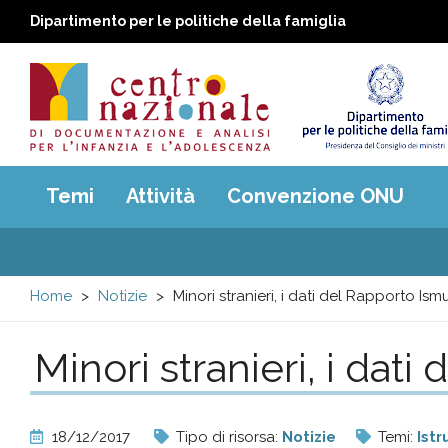
Dipartimento per le politiche della famiglia
Centro
Main
Temi
Attività
Convenzione ONU
menu
nazionale
di
Home
Notizie
Minori stranieri, i dati del Rapporto Ism
Documentazione
Minori stranieri, i dat
e
analisi
18/12/2017
Tipo di risorsa:
Notizie
Temi:
Istr