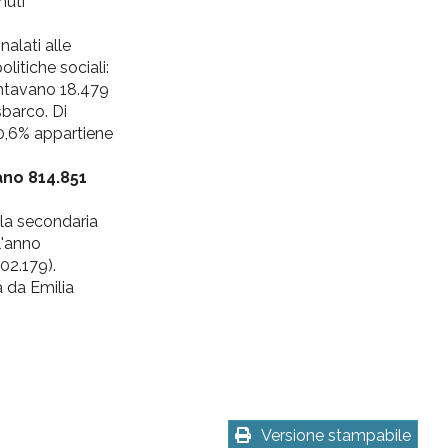
nuti
alati alle
olitiche sociali:
ontavano 18.479
 sbarco. Di
 0,6% appartiene
rano 814.851
lla secondaria
l'anno
02.179).
 da Emilia
Versione stampabile