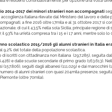
Italia e residenti continuativamente, per opzione una volta dive
nio 2014-2017 dei minori stranieri non accompagnati
segn
i accoglienza italiana rilevate dal Ministero del lavoro e delle p
ompagnati, a fine 2016 oltre 17mila e al 31 ottobre 2017 si c
nazionale, di cui il 43,5% nella sola Sicilia, principale regione di
il 93% ha un’età compresa tra i 15 e i 17 anni, mentre solo lo
nno scolastico 2015/2016 gli alunni stranieri in Italia e
 al 9,2% del totale della popolazione scolastica.
i iscritti con cittadinanza non italiana (297.285), seguita da
6.428) e dalle scuole secondarie di primo grado (163.613). Nel
157.806), seguiti dagli albanesi (111.029) e dai marocchini (1
mero di alunni stranieri con quasi 204mila presenze, seguita
 Piemonte (oltre 70mila).