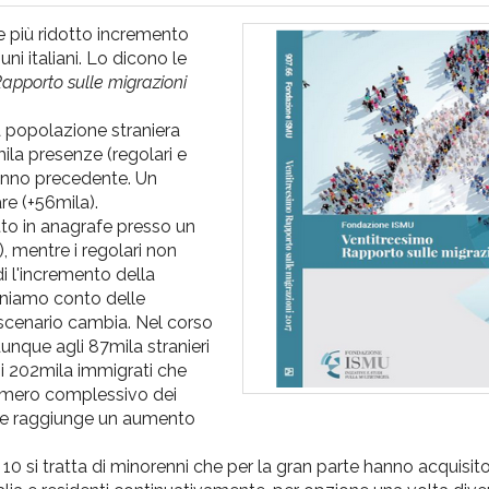
 più ridotto incremento
ni italiani. Lo dicono le
apporto sulle migrazioni
a popolazione straniera
mila presenze (regolari e
'anno precedente. Un
e (+56mila).
tto in anagrafe presso un
, mentre i regolari non
i l'incremento della
niamo conto delle
o scenario cambia. Nel corso
dunque agli 87mila stranieri
 i 202mila immigrati che
 numero complessivo dei
a e raggiunge un aumento
 su 10 si tratta di minorenni che per la gran parte hanno acquisit