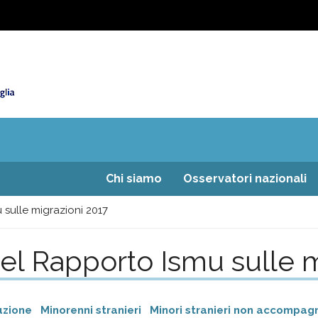
Chi siamo
Osservatori nazionali
u sulle migrazioni 2017
i del Rapporto Ismu sulle 
uzione
Minorenni stranieri
Minori stranieri non accompag