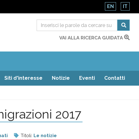
EN
IT
VAI ALLA RICERCA GUIDATA
Siti d'interesse
Notizie
Eventi
Contatti
migrazioni 2017
nati
Titoli:
Le notizie