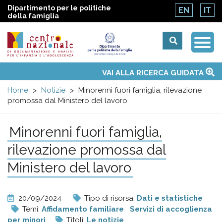
Dipartimento per le politiche
EN
IT
della famiglia
Togg
Centro
Navi
Main
VAI ALLA RICERCA GUIDATA
Chi siamo
Osservatori nazionali
Siti d'interesse
Notizie
Eventi
Contatti
Temi
Attività
Convenzione ONU
menu
nazionale
Home
Notizie
Minorenni fuori famiglia, rilevazione
promossa dal Ministero del lavoro
di
Minorenni fuori famiglia,
Documentazione
rilevazione promossa dal
e
Ministero del lavoro
analisi
20/09/2024
Tipo di risorsa:
Dati e statistiche
Temi:
Affidamento familiare
Servizi di accoglienza
per minori
Titoli:
Le notizie