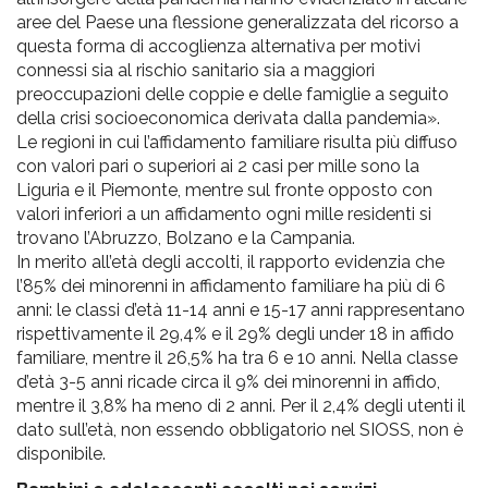
aree del Paese una flessione generalizzata del ricorso a
questa forma di accoglienza alternativa per motivi
connessi sia al rischio sanitario sia a maggiori
preoccupazioni delle coppie e delle famiglie a seguito
della crisi socioeconomica derivata dalla pandemia».
Le regioni in cui l’affidamento familiare risulta più diffuso
con valori pari o superiori ai 2 casi per mille sono la
Liguria e il Piemonte, mentre sul fronte opposto con
valori inferiori a un affidamento ogni mille residenti si
trovano l’Abruzzo, Bolzano e la Campania.
In merito all’età degli accolti, il rapporto evidenzia che
l’85% dei minorenni in affidamento familiare ha più di 6
anni: le classi d’età 11-14 anni e 15-17 anni rappresentano
rispettivamente il 29,4% e il 29% degli under 18 in affido
familiare, mentre il 26,5% ha tra 6 e 10 anni. Nella classe
d’età 3-5 anni ricade circa il 9% dei minorenni in affido,
mentre il 3,8% ha meno di 2 anni. Per il 2,4% degli utenti il
dato sull’età, non essendo obbligatorio nel SIOSS, non è
disponibile.