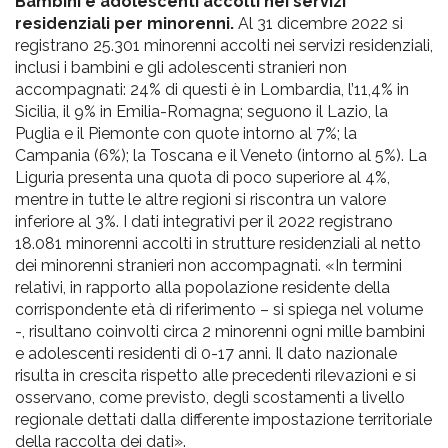
Bambini e adolescenti accolti nei servizi
residenziali per minorenni.
Al 31 dicembre 2022 si
registrano 25.301 minorenni accolti nei servizi residenziali,
inclusi i bambini e gli adolescenti stranieri non
accompagnati: 24% di questi è in Lombardia, l’11,4% in
Sicilia, il 9% in Emilia-Romagna; seguono il Lazio, la
Puglia e il Piemonte con quote intorno al 7%; la
Campania (6%); la Toscana e il Veneto (intorno al 5%). La
Liguria presenta una quota di poco superiore al 4%,
mentre in tutte le altre regioni si riscontra un valore
inferiore al 3%. I dati integrativi per il 2022 registrano
18.081 minorenni accolti in strutture residenziali al netto
dei minorenni stranieri non accompagnati. «In termini
relativi, in rapporto alla popolazione residente della
corrispondente età di riferimento – si spiega nel volume
-, risultano coinvolti circa 2 minorenni ogni mille bambini
e adolescenti residenti di 0-17 anni. Il dato nazionale
risulta in crescita rispetto alle precedenti rilevazioni e si
osservano, come previsto, degli scostamenti a livello
regionale dettati dalla differente impostazione territoriale
della raccolta dei dati».