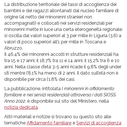
La distribuzione territoriale dei tassi di accoglienza dei
bambini e dei ragazzi allontanati dal nucleo familiare di
origine (al netto dei minorenni stranieri non
accompagnati) e collocati nei servizi residenziali per
minorenni mette in luce una certa eterogeneità regionale:
si oscilla dai valori superiori al 3 per mille in Liguria (3,6) a
valori di poco superiori all’1 per mille in Toscana e
Abruzzo.
Il 46,4% dei minorenni accolti in strutture residenziali ha
tra 15 e 17 anni, il 18,7% tra 11 e 14 anni, il 15,2% tra 6 e 10
anni. Nella classe d’età 3-5 anni ricade il 9,8% degli under
18 mentre l’8,1% ha meno di 2 anni. Il dato sull’età non è
disponibile per circa l’1,8% dei casi.
La pubblicazione, intitolata
I minorenni in affidamento
familiare e nei servizi residenziali attraverso i dati SIOSS.
Anno 2022
, è disponibile sul sito del Ministero, nella
notizia dedicata
.
Altri materiali e notizie si trovano su questo sito alle
tematiche
Affidamento familiare
e
Servizi di accoglienza