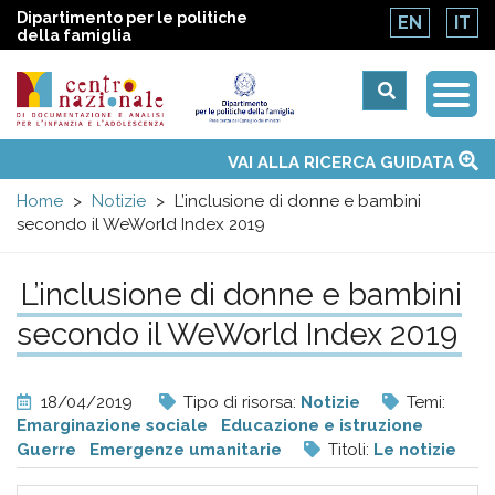
Dipartimento per le politiche
EN
IT
della famiglia
Togg
Centro
Navi
Main
VAI ALLA RICERCA GUIDATA
Chi siamo
Osservatori nazionali
Siti d'interesse
Notizie
Eventi
Contatti
Temi
Attività
Convenzione ONU
menu
nazionale
Home
Notizie
L’inclusione di donne e bambini
secondo il WeWorld Index 2019
di
L’inclusione di donne e bambini
Documentazione
secondo il WeWorld Index 2019
e
18/04/2019
Tipo di risorsa:
Notizie
Temi:
analisi
Emarginazione sociale
Educazione e istruzione
Guerre
Emergenze umanitarie
Titoli:
Le notizie