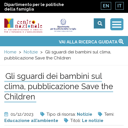
Dipartimento per le politiche
EN
IT
della famiglia
Togg
Centro
Navi
Main
VAI ALLA RICERCA GUIDATA
Chi siamo
Osservatori nazionali
Siti d'interesse
Notizie
Eventi
Contatti
Temi
Attività
Convenzione ONU
menu
nazionale
Home
Notizie
Gli sguardi dei bambini sul clima,
pubblicazione Save the Children
di
Gli sguardi dei bambini sul
Documentazione
clima, pubblicazione Save the
e
Children
analisi
01/12/2023
Tipo di risorsa:
Notizie
Temi:
Educazione all’ambiente
Titoli:
Le notizie