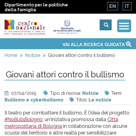
Dipartimento per le politiche
EN
IT
della famiglia
Togg
Centro
Navi
Main
VAI ALLA RICERCA GUIDATA
Chi siamo
Osservatori nazionali
Siti d'interesse
Notizie
Eventi
Contatti
Temi
Attività
Convenzione ONU
menu
nazionale
Home
Notizie
Giovani attori contro il bullismo
di
Giovani attori contro il bullismo
Documentazione
07/04/2015
Tipo di risorsa:
Notizie
Temi:
e
Bullismo e cyberbullismo
Titoli:
Le notizie
Il teatro per combattere il bullismo. È l'idea del progetto
analisi
#NoBullsBologna
, un'iniziativa promossa dalla
Città
metropolitana di Bologna
in collaborazione con alcune
scuole del territorio e altre realtà per sensibilizzare