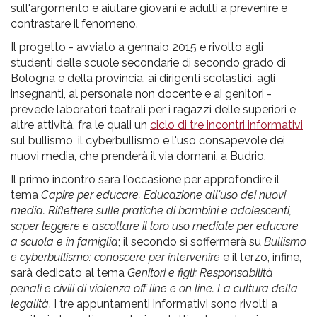
pr
sull'argomento e aiutare giovani e adulti a prevenire e
contrastare il fenomeno.
l'infanzia
Il progetto - avviato a gennaio 2015 e rivolto agli
e
studenti delle scuole secondarie di secondo grado di
Bologna e della provincia, ai dirigenti scolastici, agli
insegnanti, al personale non docente e ai genitori -
l'adolescenza
prevede laboratori teatrali per i ragazzi delle superiori e
altre attività, fra le quali un
ciclo di tre incontri informativi
sul bullismo, il cyberbullismo e l'uso consapevole dei
nuovi media, che prenderà il via domani, a Budrio.
Il primo incontro sarà l'occasione per approfondire il
tema
Capire per educare. Educazione all'uso dei nuovi
media. Riflettere sulle pratiche di bambini e adolescenti,
saper leggere e ascoltare il loro uso mediale per educare
a scuola e in famiglia
; il secondo si soffermerà su
Bullismo
e cyberbullismo: conoscere per intervenire
e il terzo, infine,
sarà dedicato al tema
Genitori e figli: Responsabilità
penali e civili di violenza off line e on line. La cultura della
legalità
. I tre appuntamenti informativi sono rivolti a