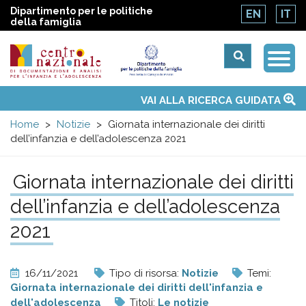
Dipartimento per le politiche
EN
IT
della famiglia
Togg
Centro
Navi
Main
VAI ALLA RICERCA GUIDATA
Chi siamo
Osservatori nazionali
Siti d'interesse
Notizie
Eventi
Contatti
Temi
Attività
Convenzione ONU
menu
nazionale
Home
Notizie
Giornata internazionale dei diritti
dell’infanzia e dell’adolescenza 2021
di
Giornata internazionale dei diritti
Documentazione
dell’infanzia e dell’adolescenza
e
2021
analisi
16/11/2021
Tipo di risorsa:
Notizie
Temi:
Giornata internazionale dei diritti dell'infanzia e
dell'adolescenza
Titoli:
Le notizie