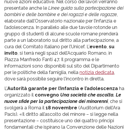
nuove azioni educative. Nel corso dei lavori verranno
presentate anche le
Linee guida sulla partecipazione dei
bambini e delle bambine e dei ragazzi e delle ragazze
,
elaborate dall’Osservatorio nazionale per l’infanzia e
l’adolescenza. In parallelo alle due tavole rotonde un
gruppo di studenti di alcune scuole romane prenderà
parte a un laboratorio sul diritto alla partecipazione, a
cura del Comitato italiano per l’Unicef. L’
evento
,
su
invito
, si terrà negli spazi dell’Acquario Romano, in
Piazza Manfredo Fanti 47. Il programma e le
informazioni sono disponibili sul sito del Dipartimento
per le politiche della famiglia, nella
notizia dedicata
,
dove sarà possibile seguire l'incontro in diretta.
L’
Autorità garante per l’infanzia e l’adolescenza
ha
organizzato il
convegno
Una società che ascolta. Le
nuove sfide per la partecipazione dei minorenni
, che si
svolgerà a Roma il
18 novembre
(Auditorium dell’Ara
Pacis). «Il diritto all’ascolto del minore – si legge nella
presentazione – costituisce uno dei quattro principi
fondamentali che ispirano la Convenzione delle Nazioni